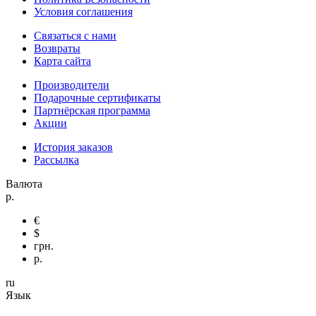
Условия соглашения
Связаться с нами
Возвраты
Карта сайта
Производители
Подарочные сертификаты
Партнёрская программа
Акции
История заказов
Рассылка
Валюта
р.
€
$
грн.
р.
ru
Язык