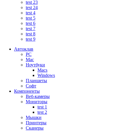
test 23
test 24
test 4
test 5
test 6
test 7
test 8
test 9
Автоклав
PC
Mac
Ноутбуки
Macs
Windows
Планшеты
Софт
Компоненты
Веб-камеры
Мониторы
test 1
test 2
Мышки
Принтеры
Сканеры