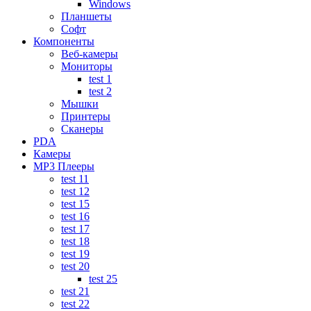
Windows
Планшеты
Софт
Компоненты
Веб-камеры
Мониторы
test 1
test 2
Мышки
Принтеры
Сканеры
PDA
Камеры
MP3 Плееры
test 11
test 12
test 15
test 16
test 17
test 18
test 19
test 20
test 25
test 21
test 22