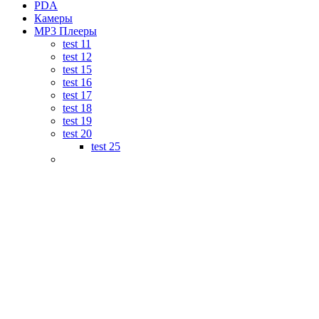
PDA
Камеры
MP3 Плееры
test 11
test 12
test 15
test 16
test 17
test 18
test 19
test 20
test 25