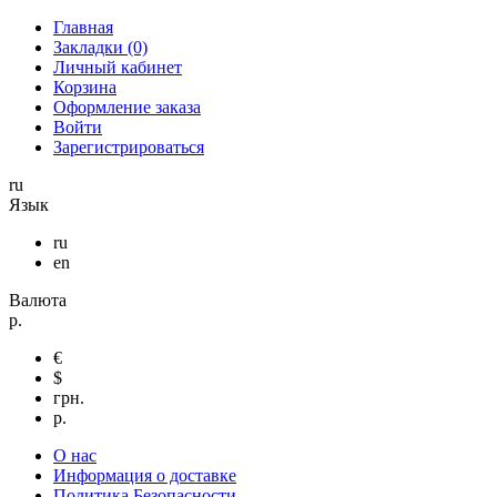
Главная
Закладки (0)
Личный кабинет
Корзина
Оформление заказа
Войти
Зарегистрироваться
ru
Язык
ru
en
Валюта
р.
€
$
грн.
р.
О нас
Информация о доставке
Политика Безопасности