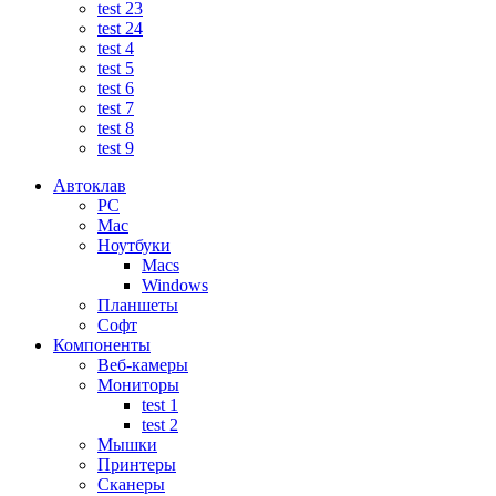
test 23
test 24
test 4
test 5
test 6
test 7
test 8
test 9
Автоклав
PC
Mac
Ноутбуки
Macs
Windows
Планшеты
Софт
Компоненты
Веб-камеры
Мониторы
test 1
test 2
Мышки
Принтеры
Сканеры