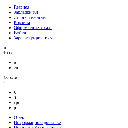
Главная
Закладки (0)
Личный кабинет
Корзина
Оформление заказа
Войти
Зарегистрироваться
ru
Язык
ru
en
Валюта
р.
€
$
грн.
р.
О нас
Информация о доставке
Политика Безопасности