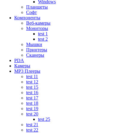
Windows
Планшеты
Софт
Компоненты
Веб-камеры
Мониторы
test 1
test 2
Мышки
Принтеры
Сканеры
PDA
Камеры
MP3 Плееры
test 11
test 12
test 15
test 16
test 17
test 18
test 19
test 20
test 25
test 21
test 22