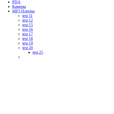
PDA
Камеры
MP3 Плееры
test 11
test 12
test 15
test 16
test 17
test 18
test 19
test 20
test 25