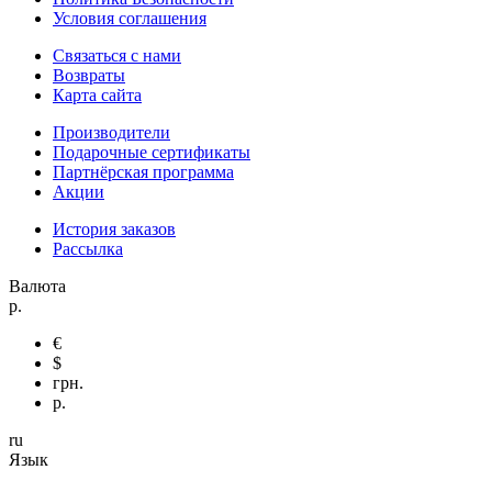
Условия соглашения
Связаться с нами
Возвраты
Карта сайта
Производители
Подарочные сертификаты
Партнёрская программа
Акции
История заказов
Рассылка
Валюта
р.
€
$
грн.
р.
ru
Язык