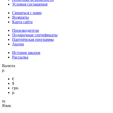
Условия соглашения
Связаться с нами
Возвраты
Карта сайта
Производители
Подарочные сертификаты
Партнёрская программа
Акции
История заказов
Рассылка
Валюта
р.
€
$
грн.
р.
ru
Язык