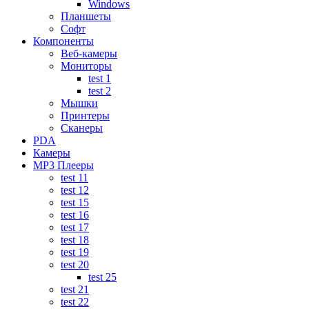
Windows
Планшеты
Софт
Компоненты
Веб-камеры
Мониторы
test 1
test 2
Мышки
Принтеры
Сканеры
PDA
Камеры
MP3 Плееры
test 11
test 12
test 15
test 16
test 17
test 18
test 19
test 20
test 25
test 21
test 22