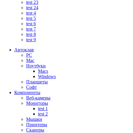
test 23
test 24
test 4
test 5
test 6
test 7
test 8
test 9
Автоклав
PC
Mac
Ноутбуки
Macs
Windows
Планшеты
Софт
Компоненты
Веб-камеры
Мониторы
test 1
test 2
Мышки
Принтеры
Сканеры