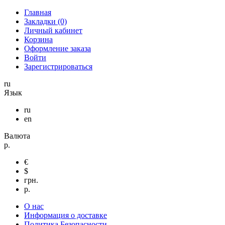
Главная
Закладки (0)
Личный кабинет
Корзина
Оформление заказа
Войти
Зарегистрироваться
ru
Язык
ru
en
Валюта
р.
€
$
грн.
р.
О нас
Информация о доставке
Политика Безопасности