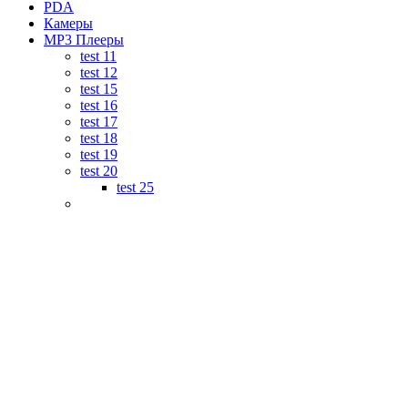
PDA
Камеры
MP3 Плееры
test 11
test 12
test 15
test 16
test 17
test 18
test 19
test 20
test 25