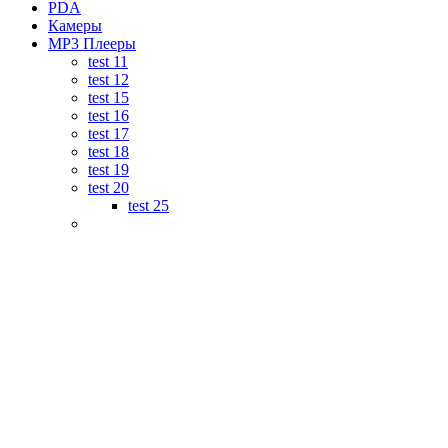
PDA
Камеры
MP3 Плееры
test 11
test 12
test 15
test 16
test 17
test 18
test 19
test 20
test 25