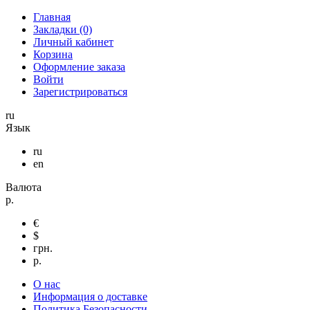
Главная
Закладки (0)
Личный кабинет
Корзина
Оформление заказа
Войти
Зарегистрироваться
ru
Язык
ru
en
Валюта
р.
€
$
грн.
р.
О нас
Информация о доставке
Политика Безопасности