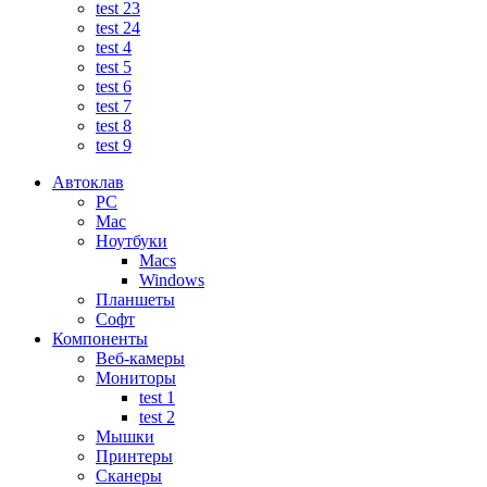
test 23
test 24
test 4
test 5
test 6
test 7
test 8
test 9
Автоклав
PC
Mac
Ноутбуки
Macs
Windows
Планшеты
Софт
Компоненты
Веб-камеры
Мониторы
test 1
test 2
Мышки
Принтеры
Сканеры