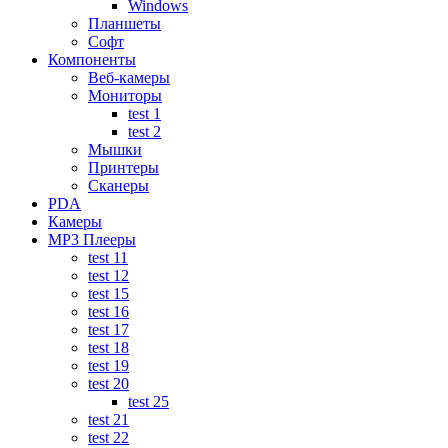
Windows
Планшеты
Софт
Компоненты
Веб-камеры
Мониторы
test 1
test 2
Мышки
Принтеры
Сканеры
PDA
Камеры
MP3 Плееры
test 11
test 12
test 15
test 16
test 17
test 18
test 19
test 20
test 25
test 21
test 22