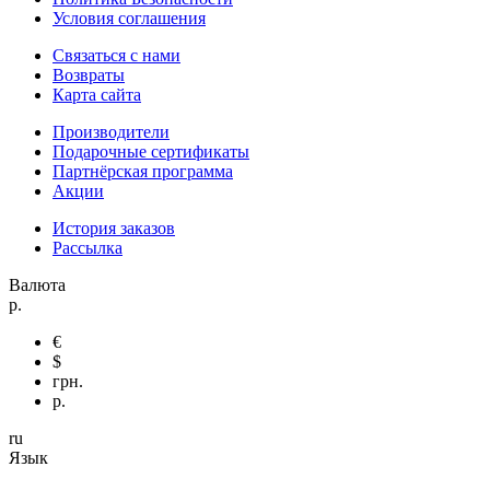
Условия соглашения
Связаться с нами
Возвраты
Карта сайта
Производители
Подарочные сертификаты
Партнёрская программа
Акции
История заказов
Рассылка
Валюта
р.
€
$
грн.
р.
ru
Язык