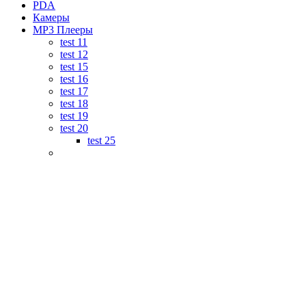
PDA
Камеры
MP3 Плееры
test 11
test 12
test 15
test 16
test 17
test 18
test 19
test 20
test 25