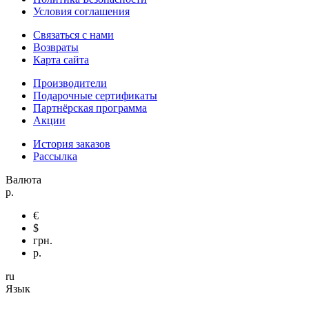
Условия соглашения
Связаться с нами
Возвраты
Карта сайта
Производители
Подарочные сертификаты
Партнёрская программа
Акции
История заказов
Рассылка
Валюта
р.
€
$
грн.
р.
ru
Язык