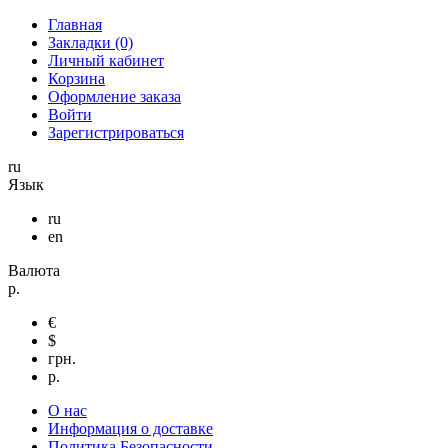
Главная
Закладки (0)
Личный кабинет
Корзина
Оформление заказа
Войти
Зарегистрироваться
ru
Язык
ru
en
Валюта
р.
€
$
грн.
р.
О нас
Информация о доставке
Политика Безопасности