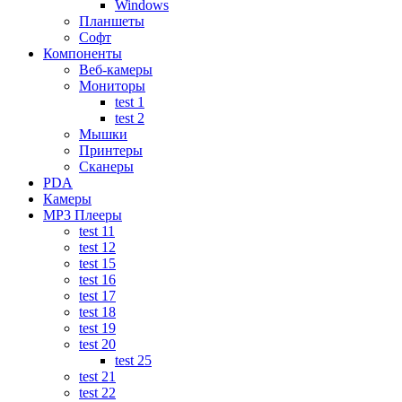
Windows
Планшеты
Софт
Компоненты
Веб-камеры
Мониторы
test 1
test 2
Мышки
Принтеры
Сканеры
PDA
Камеры
MP3 Плееры
test 11
test 12
test 15
test 16
test 17
test 18
test 19
test 20
test 25
test 21
test 22