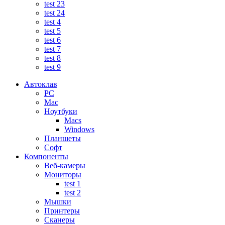
test 23
test 24
test 4
test 5
test 6
test 7
test 8
test 9
Автоклав
PC
Mac
Ноутбуки
Macs
Windows
Планшеты
Софт
Компоненты
Веб-камеры
Мониторы
test 1
test 2
Мышки
Принтеры
Сканеры