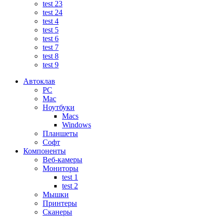
test 23
test 24
test 4
test 5
test 6
test 7
test 8
test 9
Автоклав
PC
Mac
Ноутбуки
Macs
Windows
Планшеты
Софт
Компоненты
Веб-камеры
Мониторы
test 1
test 2
Мышки
Принтеры
Сканеры