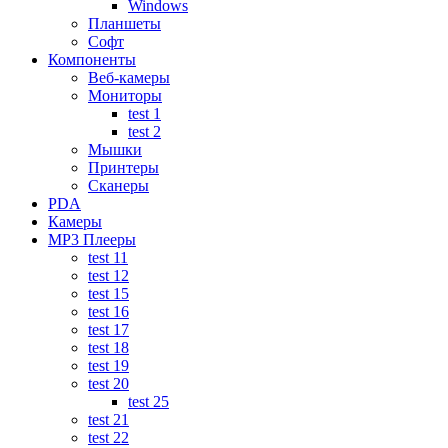
Windows
Планшеты
Софт
Компоненты
Веб-камеры
Мониторы
test 1
test 2
Мышки
Принтеры
Сканеры
PDA
Камеры
MP3 Плееры
test 11
test 12
test 15
test 16
test 17
test 18
test 19
test 20
test 25
test 21
test 22