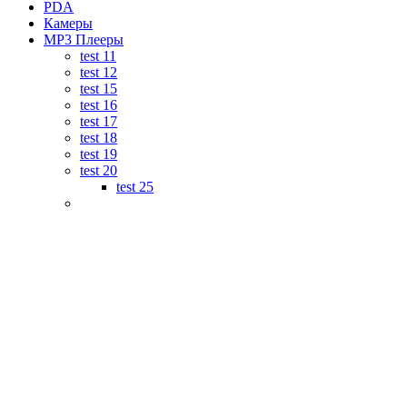
PDA
Камеры
MP3 Плееры
test 11
test 12
test 15
test 16
test 17
test 18
test 19
test 20
test 25