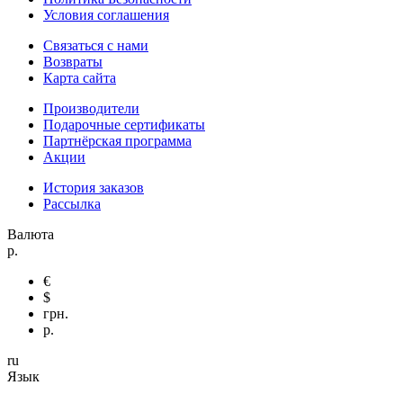
Условия соглашения
Связаться с нами
Возвраты
Карта сайта
Производители
Подарочные сертификаты
Партнёрская программа
Акции
История заказов
Рассылка
Валюта
р.
€
$
грн.
р.
ru
Язык