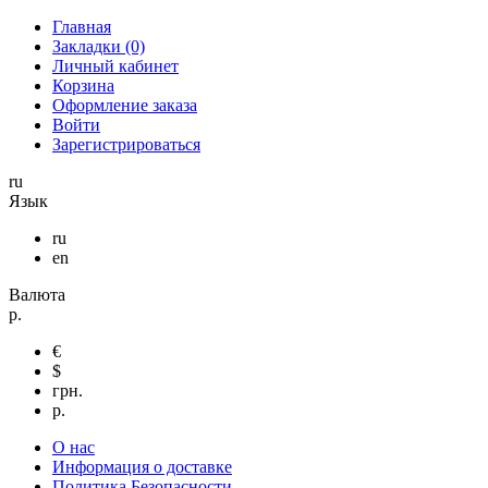
Главная
Закладки (0)
Личный кабинет
Корзина
Оформление заказа
Войти
Зарегистрироваться
ru
Язык
ru
en
Валюта
р.
€
$
грн.
р.
О нас
Информация о доставке
Политика Безопасности