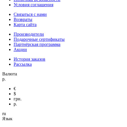
Условия соглашения
Связаться с нами
Возвраты
Карта сайта
Производители
Подарочные сертификаты
Партнёрская программа
Акции
История заказов
Рассылка
Валюта
р.
€
$
грн.
р.
ru
Язык