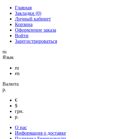
Главная
Закладки (0)
Личный кабинет
Корзина
Оформление заказа
Войти
Зарегистрироваться
ru
Язык
ru
en
Валюта
р.
€
$
грн.
р.
О нас
Информация о доставке
Политика Безопасности