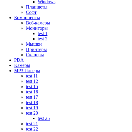
Windows
Планшеты
Софт
Компоненты
Веб-камеры
Мониторы
test 1
test 2
Мышки
Принтеры
Сканеры
PDA
Камеры
MP3 Плееры
test 11
test 12
test 15
test 16
test 17
test 18
test 19
test 20
test 25
test 21
test 22