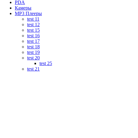
PDA
Камеры
MP3 Плееры
test 11
test 12
test 15
test 16
test 17
test 18
test 19
test 20
test 25
test 21