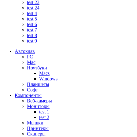
test 23
test 24
test 4
test 5
test 6
test 7
test 8
test 9
Автоклав
PC
Mac
Ноутбуки
Macs
Windows
Планшеты
Софт
Компоненты
Веб-камеры
Мониторы
test 1
test 2
Мышки
Принтеры
Сканеры