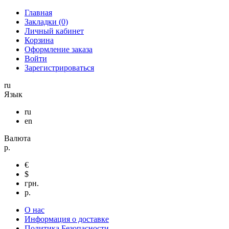
Главная
Закладки (0)
Личный кабинет
Корзина
Оформление заказа
Войти
Зарегистрироваться
ru
Язык
ru
en
Валюта
р.
€
$
грн.
р.
О нас
Информация о доставке
Политика Безопасности