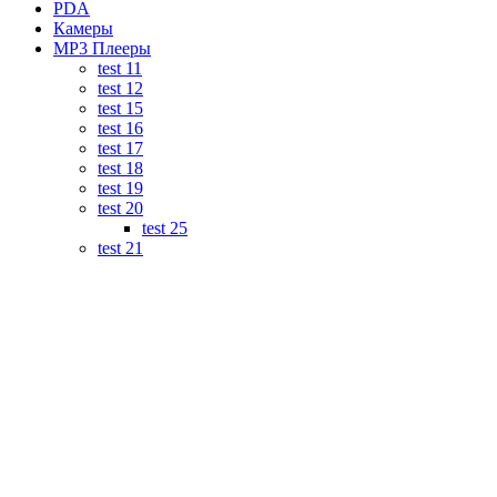
PDA
Камеры
MP3 Плееры
test 11
test 12
test 15
test 16
test 17
test 18
test 19
test 20
test 25
test 21