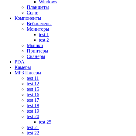
Windows
Планшеты
Софт
Компоненты
Веб-камеры
Мониторы
test 1
test 2
Мышки
Принтеры
Сканеры
PDA
Камеры
MP3 Плееры
test 11
test 12
test 15
test 16
test 17
test 18
test 19
test 20
test 25
test 21
test 22