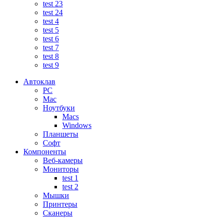
test 23
test 24
test 4
test 5
test 6
test 7
test 8
test 9
Автоклав
PC
Mac
Ноутбуки
Macs
Windows
Планшеты
Софт
Компоненты
Веб-камеры
Мониторы
test 1
test 2
Мышки
Принтеры
Сканеры