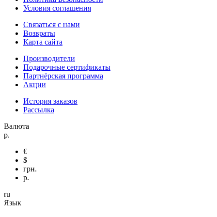
Условия соглашения
Связаться с нами
Возвраты
Карта сайта
Производители
Подарочные сертификаты
Партнёрская программа
Акции
История заказов
Рассылка
Валюта
р.
€
$
грн.
р.
ru
Язык