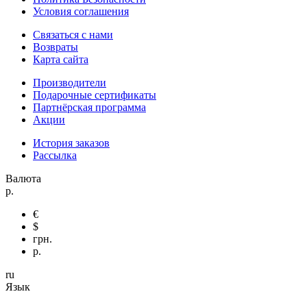
Условия соглашения
Связаться с нами
Возвраты
Карта сайта
Производители
Подарочные сертификаты
Партнёрская программа
Акции
История заказов
Рассылка
Валюта
р.
€
$
грн.
р.
ru
Язык