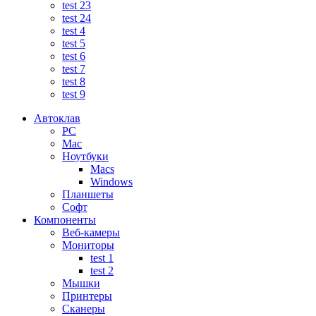
test 23
test 24
test 4
test 5
test 6
test 7
test 8
test 9
Автоклав
PC
Mac
Ноутбуки
Macs
Windows
Планшеты
Софт
Компоненты
Веб-камеры
Мониторы
test 1
test 2
Мышки
Принтеры
Сканеры