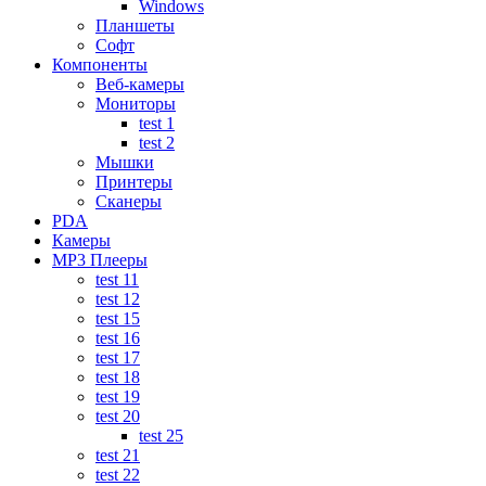
Windows
Планшеты
Софт
Компоненты
Веб-камеры
Мониторы
test 1
test 2
Мышки
Принтеры
Сканеры
PDA
Камеры
MP3 Плееры
test 11
test 12
test 15
test 16
test 17
test 18
test 19
test 20
test 25
test 21
test 22