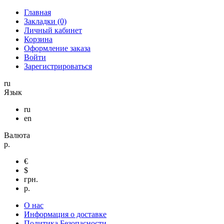
Главная
Закладки (0)
Личный кабинет
Корзина
Оформление заказа
Войти
Зарегистрироваться
ru
Язык
ru
en
Валюта
р.
€
$
грн.
р.
О нас
Информация о доставке
Политика Безопасности