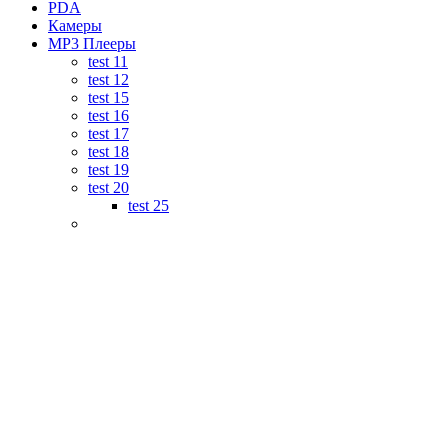
PDA
Камеры
MP3 Плееры
test 11
test 12
test 15
test 16
test 17
test 18
test 19
test 20
test 25