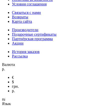
Условия соглашения
Связаться с нами
Возвраты
Карта сайта
Производители
Подарочные сертификаты
Партнёрская программа
Акции
История заказов
Рассылка
Валюта
р.
€
$
грн.
р.
ru
Язык