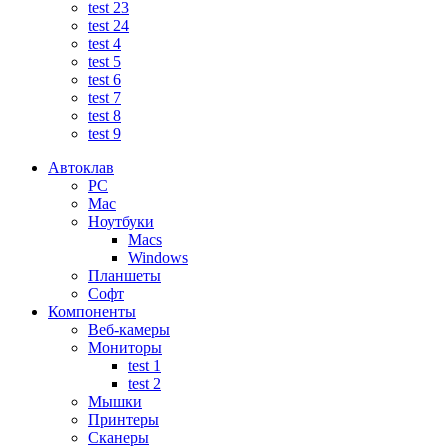
test 23
test 24
test 4
test 5
test 6
test 7
test 8
test 9
Автоклав
PC
Mac
Ноутбуки
Macs
Windows
Планшеты
Софт
Компоненты
Веб-камеры
Мониторы
test 1
test 2
Мышки
Принтеры
Сканеры