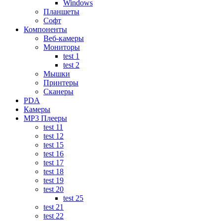
Windows
Планшеты
Софт
Компоненты
Веб-камеры
Мониторы
test 1
test 2
Мышки
Принтеры
Сканеры
PDA
Камеры
MP3 Плееры
test 11
test 12
test 15
test 16
test 17
test 18
test 19
test 20
test 25
test 21
test 22