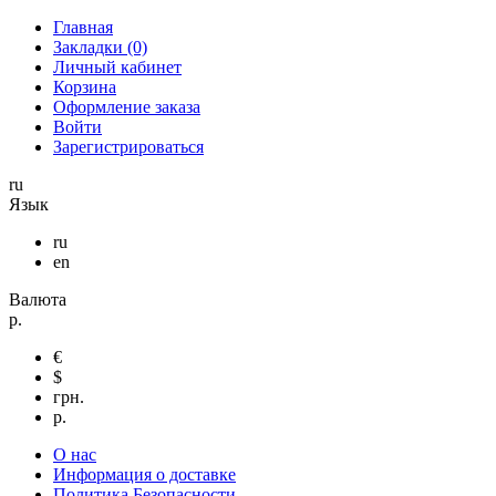
Главная
Закладки (0)
Личный кабинет
Корзина
Оформление заказа
Войти
Зарегистрироваться
ru
Язык
ru
en
Валюта
р.
€
$
грн.
р.
О нас
Информация о доставке
Политика Безопасности