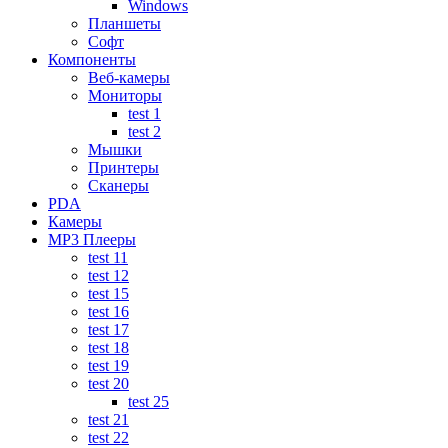
Windows
Планшеты
Софт
Компоненты
Веб-камеры
Мониторы
test 1
test 2
Мышки
Принтеры
Сканеры
PDA
Камеры
MP3 Плееры
test 11
test 12
test 15
test 16
test 17
test 18
test 19
test 20
test 25
test 21
test 22