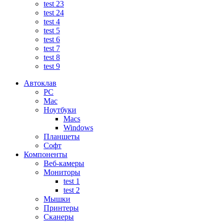
test 23
test 24
test 4
test 5
test 6
test 7
test 8
test 9
Автоклав
PC
Mac
Ноутбуки
Macs
Windows
Планшеты
Софт
Компоненты
Веб-камеры
Мониторы
test 1
test 2
Мышки
Принтеры
Сканеры