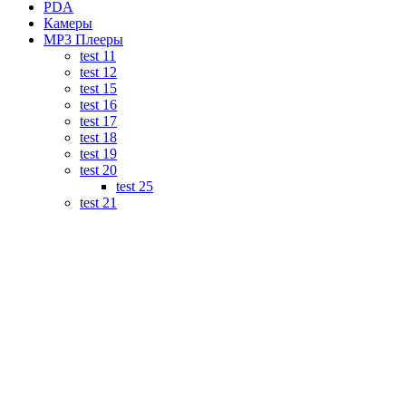
PDA
Камеры
MP3 Плееры
test 11
test 12
test 15
test 16
test 17
test 18
test 19
test 20
test 25
test 21