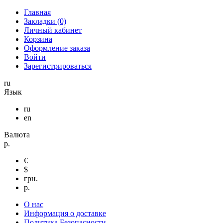
Главная
Закладки (0)
Личный кабинет
Корзина
Оформление заказа
Войти
Зарегистрироваться
ru
Язык
ru
en
Валюта
р.
€
$
грн.
р.
О нас
Информация о доставке
Политика Безопасности