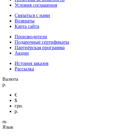
Условия соглашения
Связаться с нами
Возвраты
Карта сайта
Производители
Подарочные сертификаты
Партнёрская программа
Акции
История заказов
Рассылка
Валюта
р.
€
$
грн.
р.
ru
Язык