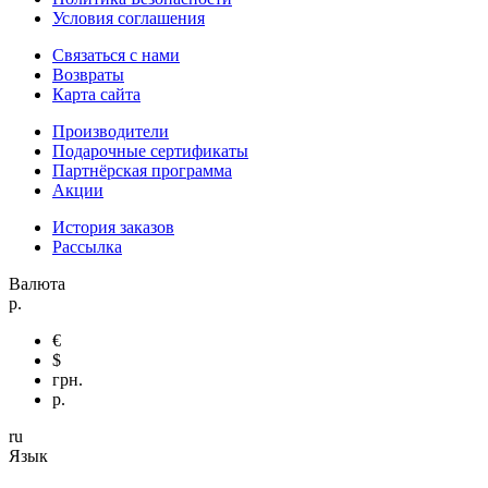
Условия соглашения
Связаться с нами
Возвраты
Карта сайта
Производители
Подарочные сертификаты
Партнёрская программа
Акции
История заказов
Рассылка
Валюта
р.
€
$
грн.
р.
ru
Язык