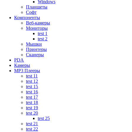
Windows
Планшеты
Софт
Компоненты
Веб-камеры
Мониторы
test 1
test 2
Мышки
Принтеры
Сканеры
PDA
Камеры
MP3 Плееры
test 11
test 12
test 15
test 16
test 17
test 18
test 19
test 20
test 25
test 21
test 22