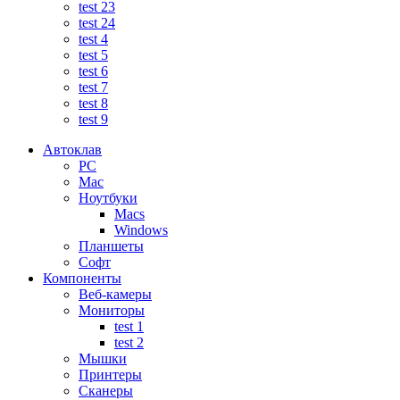
test 23
test 24
test 4
test 5
test 6
test 7
test 8
test 9
Автоклав
PC
Mac
Ноутбуки
Macs
Windows
Планшеты
Софт
Компоненты
Веб-камеры
Мониторы
test 1
test 2
Мышки
Принтеры
Сканеры