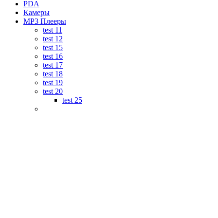
PDA
Камеры
MP3 Плееры
test 11
test 12
test 15
test 16
test 17
test 18
test 19
test 20
test 25