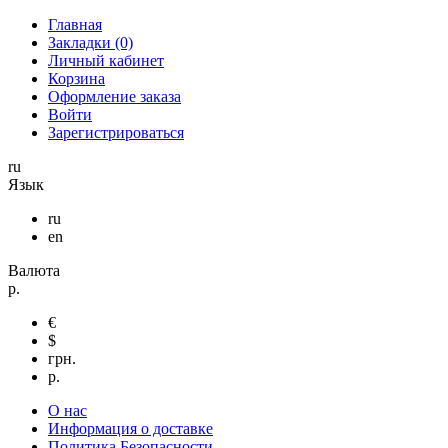
Главная
Закладки (0)
Личный кабинет
Корзина
Оформление заказа
Войти
Зарегистрироваться
ru
Язык
ru
en
Валюта
р.
€
$
грн.
р.
О нас
Информация о доставке
Политика Безопасности