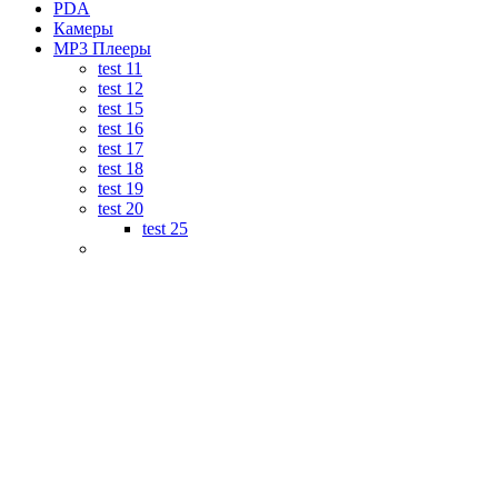
PDA
Камеры
MP3 Плееры
test 11
test 12
test 15
test 16
test 17
test 18
test 19
test 20
test 25