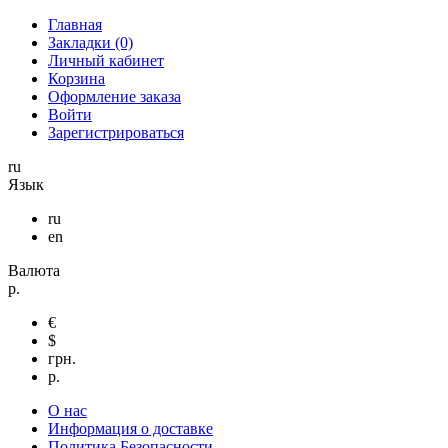
Главная
Закладки (0)
Личный кабинет
Корзина
Оформление заказа
Войти
Зарегистрироваться
ru
Язык
ru
en
Валюта
р.
€
$
грн.
р.
О нас
Информация о доставке
Политика Безопасности