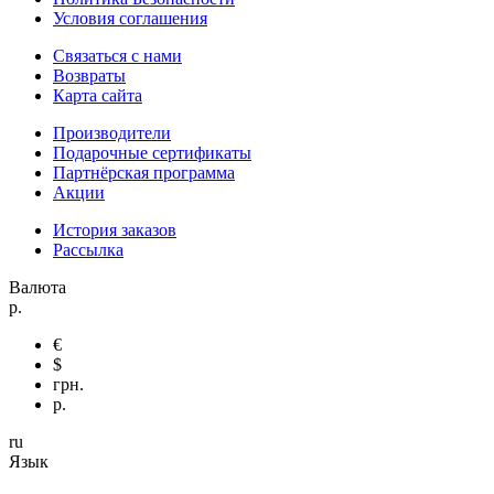
Условия соглашения
Связаться с нами
Возвраты
Карта сайта
Производители
Подарочные сертификаты
Партнёрская программа
Акции
История заказов
Рассылка
Валюта
р.
€
$
грн.
р.
ru
Язык