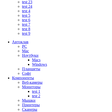
test 23
test 24
test 4
test 5
test 6
test 7
test 8
test 9
Автоклав
PC
Mac
Ноутбуки
Macs
Windows
Планшеты
Софт
Компоненты
Веб-камеры
Мониторы
test 1
test 2
Мышки
Принтеры
Сканеры