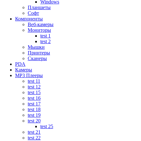
Windows
Планшеты
Софт
Компоненты
Веб-камеры
Мониторы
test 1
test 2
Мышки
Принтеры
Сканеры
PDA
Камеры
MP3 Плееры
test 11
test 12
test 15
test 16
test 17
test 18
test 19
test 20
test 25
test 21
test 22