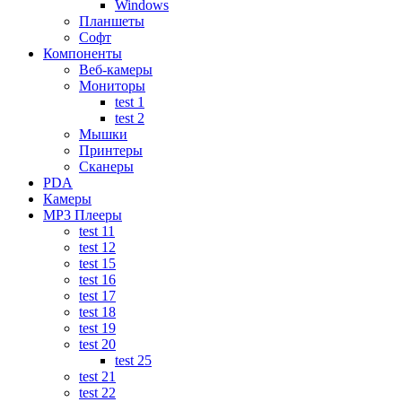
Windows
Планшеты
Софт
Компоненты
Веб-камеры
Мониторы
test 1
test 2
Мышки
Принтеры
Сканеры
PDA
Камеры
MP3 Плееры
test 11
test 12
test 15
test 16
test 17
test 18
test 19
test 20
test 25
test 21
test 22