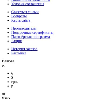
Условия соглашения
Связаться с нами
Возвраты
Карта сайта
Производители
Подарочные сертификаты
Партнёрская программа
Акции
История заказов
Рассылка
Валюта
р.
€
$
грн.
р.
ru
Язык