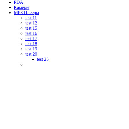
PDA
Камеры
MP3 Плееры
test 11
test 12
test 15
test 16
test 17
test 18
test 19
test 20
test 25