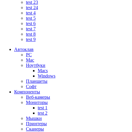
test 23
test 24
test 4
test 5
test 6
test 7
test 8
test 9
Автоклав
PC
Mac
Ноутбуки
Macs
Windows
Планшеты
Софт
Компоненты
Веб-камеры
Мониторы
test 1
test 2
Мышки
Принтеры
Сканеры