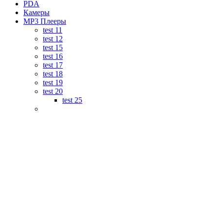
PDA
Камеры
MP3 Плееры
test 11
test 12
test 15
test 16
test 17
test 18
test 19
test 20
test 25