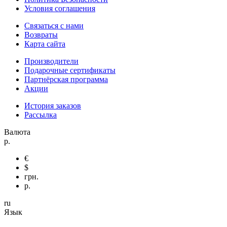
Условия соглашения
Связаться с нами
Возвраты
Карта сайта
Производители
Подарочные сертификаты
Партнёрская программа
Акции
История заказов
Рассылка
Валюта
р.
€
$
грн.
р.
ru
Язык