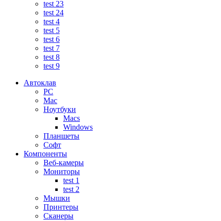
test 23
test 24
test 4
test 5
test 6
test 7
test 8
test 9
Автоклав
PC
Mac
Ноутбуки
Macs
Windows
Планшеты
Софт
Компоненты
Веб-камеры
Мониторы
test 1
test 2
Мышки
Принтеры
Сканеры