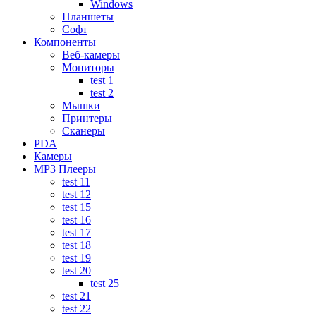
Windows
Планшеты
Софт
Компоненты
Веб-камеры
Мониторы
test 1
test 2
Мышки
Принтеры
Сканеры
PDA
Камеры
MP3 Плееры
test 11
test 12
test 15
test 16
test 17
test 18
test 19
test 20
test 25
test 21
test 22