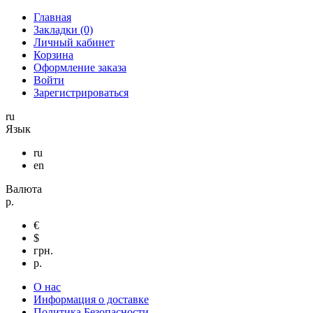
Главная
Закладки (0)
Личный кабинет
Корзина
Оформление заказа
Войти
Зарегистрироваться
ru
Язык
ru
en
Валюта
р.
€
$
грн.
р.
О нас
Информация о доставке
Политика Безопасности