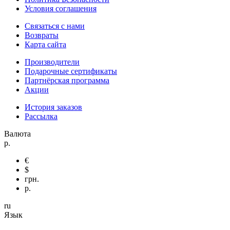
Условия соглашения
Связаться с нами
Возвраты
Карта сайта
Производители
Подарочные сертификаты
Партнёрская программа
Акции
История заказов
Рассылка
Валюта
р.
€
$
грн.
р.
ru
Язык