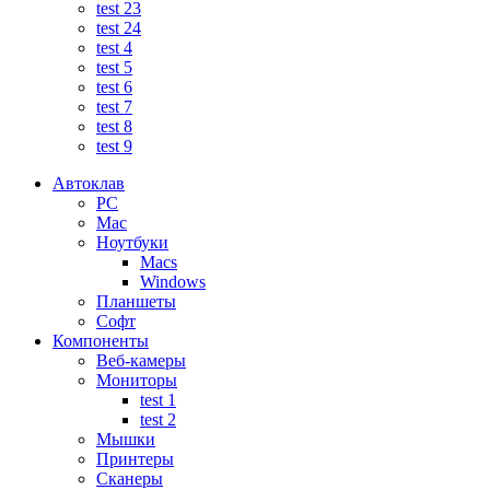
test 23
test 24
test 4
test 5
test 6
test 7
test 8
test 9
Автоклав
PC
Mac
Ноутбуки
Macs
Windows
Планшеты
Софт
Компоненты
Веб-камеры
Мониторы
test 1
test 2
Мышки
Принтеры
Сканеры