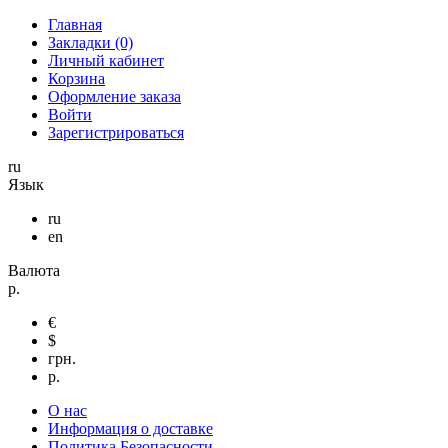
Главная
Закладки (0)
Личный кабинет
Корзина
Оформление заказа
Войти
Зарегистрироваться
ru
Язык
ru
en
Валюта
р.
€
$
грн.
р.
О нас
Информация о доставке
Политика Безопасности