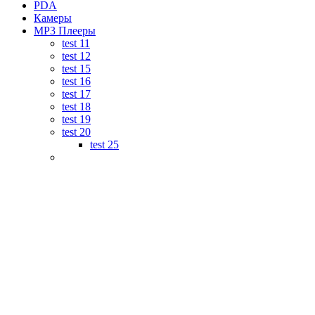
PDA
Камеры
MP3 Плееры
test 11
test 12
test 15
test 16
test 17
test 18
test 19
test 20
test 25