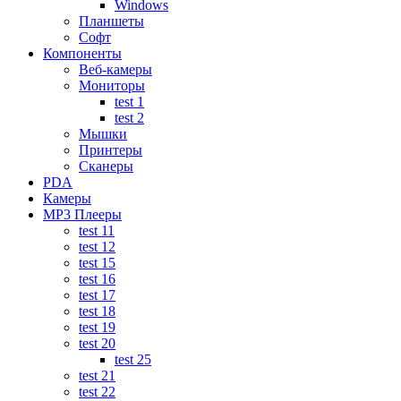
Windows
Планшеты
Софт
Компоненты
Веб-камеры
Мониторы
test 1
test 2
Мышки
Принтеры
Сканеры
PDA
Камеры
MP3 Плееры
test 11
test 12
test 15
test 16
test 17
test 18
test 19
test 20
test 25
test 21
test 22