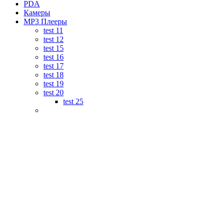
PDA
Камеры
MP3 Плееры
test 11
test 12
test 15
test 16
test 17
test 18
test 19
test 20
test 25