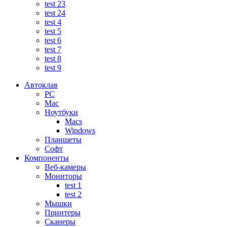
test 23
test 24
test 4
test 5
test 6
test 7
test 8
test 9
Автоклав
PC
Mac
Ноутбуки
Macs
Windows
Планшеты
Софт
Компоненты
Веб-камеры
Мониторы
test 1
test 2
Мышки
Принтеры
Сканеры