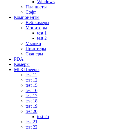
Windows
Планшеты
Софт
Компоненты
Веб-камеры
Мониторы
test 1
test 2
Мышки
Принтеры
Сканеры
PDA
Камеры
MP3 Плееры
test 11
test 12
test 15
test 16
test 17
test 18
test 19
test 20
test 25
test 21
test 22