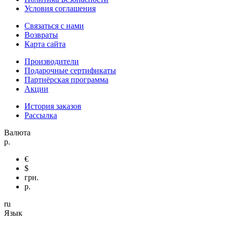
Условия соглашения
Связаться с нами
Возвраты
Карта сайта
Производители
Подарочные сертификаты
Партнёрская программа
Акции
История заказов
Рассылка
Валюта
р.
€
$
грн.
р.
ru
Язык