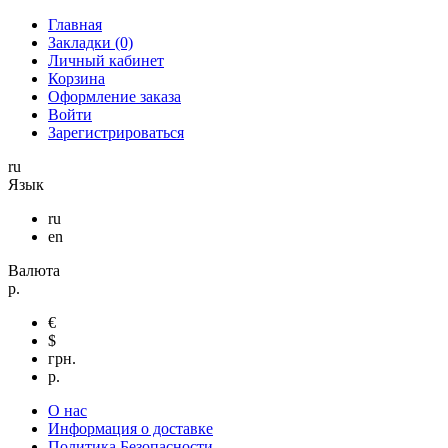
Главная
Закладки (0)
Личный кабинет
Корзина
Оформление заказа
Войти
Зарегистрироваться
ru
Язык
ru
en
Валюта
р.
€
$
грн.
р.
О нас
Информация о доставке
Политика Безопасности