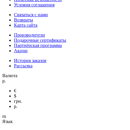
Условия соглашения
Связаться с нами
Возвраты
Карта сайта
Производители
Подарочные сертификаты
Партнёрская программа
Акции
История заказов
Рассылка
Валюта
р.
€
$
грн.
р.
ru
Язык