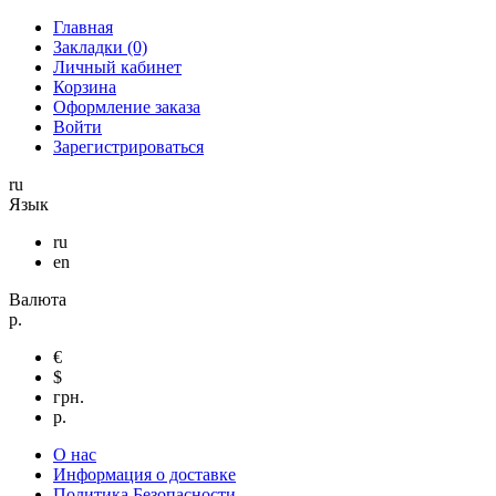
Главная
Закладки (0)
Личный кабинет
Корзина
Оформление заказа
Войти
Зарегистрироваться
ru
Язык
ru
en
Валюта
р.
€
$
грн.
р.
О нас
Информация о доставке
Политика Безопасности