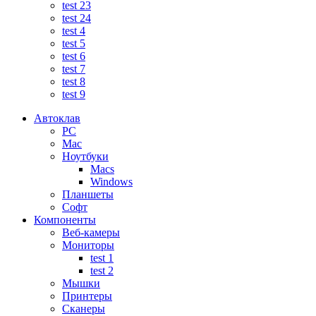
test 23
test 24
test 4
test 5
test 6
test 7
test 8
test 9
Автоклав
PC
Mac
Ноутбуки
Macs
Windows
Планшеты
Софт
Компоненты
Веб-камеры
Мониторы
test 1
test 2
Мышки
Принтеры
Сканеры