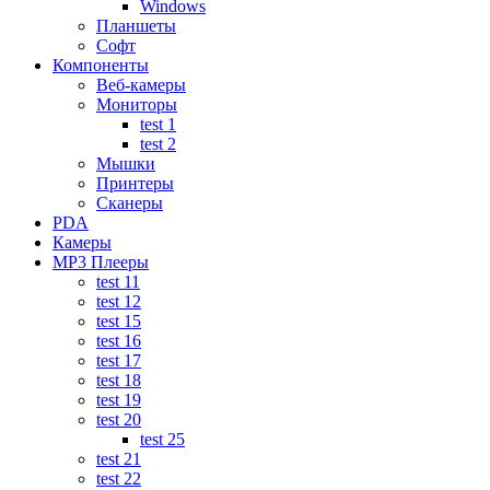
Windows
Планшеты
Софт
Компоненты
Веб-камеры
Мониторы
test 1
test 2
Мышки
Принтеры
Сканеры
PDA
Камеры
MP3 Плееры
test 11
test 12
test 15
test 16
test 17
test 18
test 19
test 20
test 25
test 21
test 22