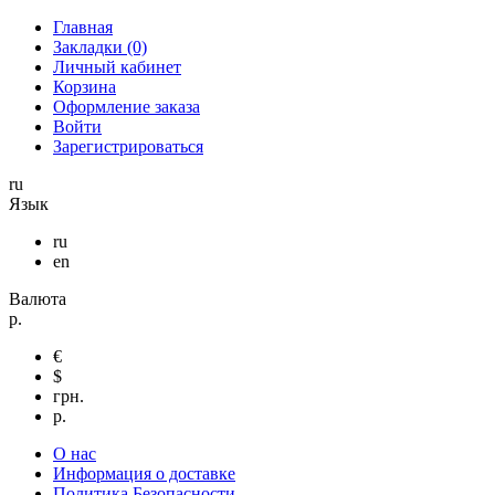
Главная
Закладки (0)
Личный кабинет
Корзина
Оформление заказа
Войти
Зарегистрироваться
ru
Язык
ru
en
Валюта
р.
€
$
грн.
р.
О нас
Информация о доставке
Политика Безопасности