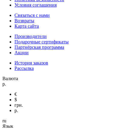
Условия соглашения
Связаться с нами
Возвраты
Карта сайта
Производители
Подарочные сертификаты
Партнёрская программа
Акции
История заказов
Рассылка
Валюта
р.
€
$
грн.
р.
ru
Язык