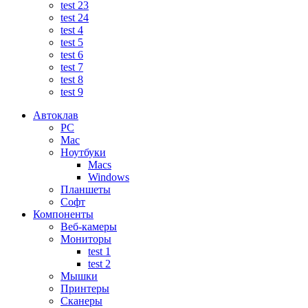
test 23
test 24
test 4
test 5
test 6
test 7
test 8
test 9
Автоклав
PC
Mac
Ноутбуки
Macs
Windows
Планшеты
Софт
Компоненты
Веб-камеры
Мониторы
test 1
test 2
Мышки
Принтеры
Сканеры