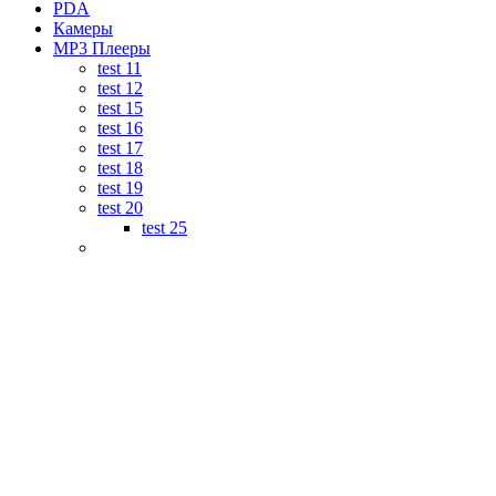
PDA
Камеры
MP3 Плееры
test 11
test 12
test 15
test 16
test 17
test 18
test 19
test 20
test 25