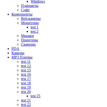
Windows
Планшеты
Софт
Компоненты
Веб-камеры
Мониторы
test 1
test 2
Мышки
Принтеры
Сканеры
PDA
Камеры
MP3 Плееры
test 11
test 12
test 15
test 16
test 17
test 18
test 19
test 20
test 25
test 21
test 22