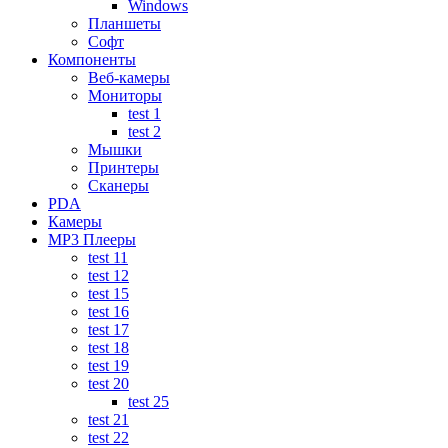
Windows
Планшеты
Софт
Компоненты
Веб-камеры
Мониторы
test 1
test 2
Мышки
Принтеры
Сканеры
PDA
Камеры
MP3 Плееры
test 11
test 12
test 15
test 16
test 17
test 18
test 19
test 20
test 25
test 21
test 22