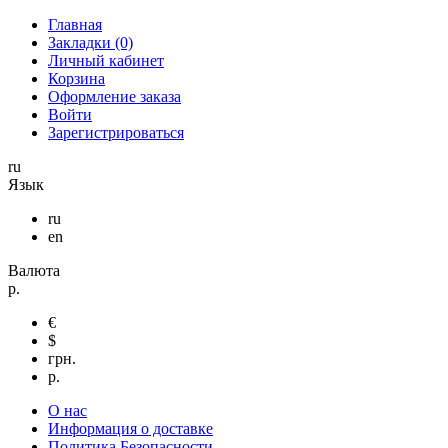
Главная
Закладки (0)
Личный кабинет
Корзина
Оформление заказа
Войти
Зарегистрироваться
ru
Язык
ru
en
Валюта
р.
€
$
грн.
р.
О нас
Информация о доставке
Политика Безопасности