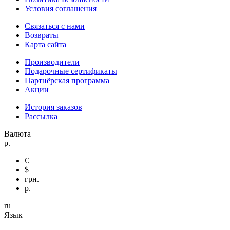
Условия соглашения
Связаться с нами
Возвраты
Карта сайта
Производители
Подарочные сертификаты
Партнёрская программа
Акции
История заказов
Рассылка
Валюта
р.
€
$
грн.
р.
ru
Язык