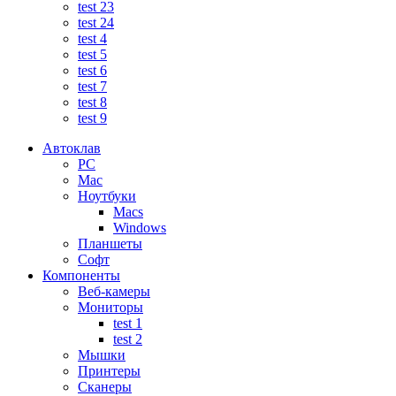
test 23
test 24
test 4
test 5
test 6
test 7
test 8
test 9
Автоклав
PC
Mac
Ноутбуки
Macs
Windows
Планшеты
Софт
Компоненты
Веб-камеры
Мониторы
test 1
test 2
Мышки
Принтеры
Сканеры