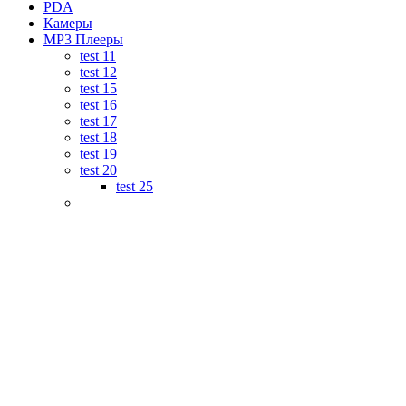
PDA
Камеры
MP3 Плееры
test 11
test 12
test 15
test 16
test 17
test 18
test 19
test 20
test 25