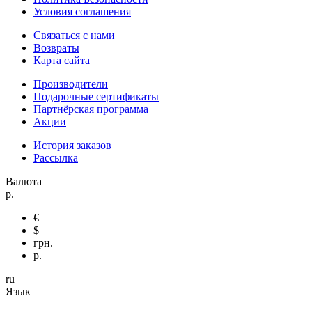
Условия соглашения
Связаться с нами
Возвраты
Карта сайта
Производители
Подарочные сертификаты
Партнёрская программа
Акции
История заказов
Рассылка
Валюта
р.
€
$
грн.
р.
ru
Язык