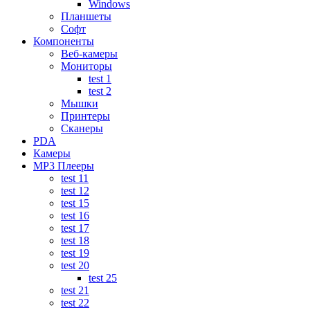
Windows
Планшеты
Софт
Компоненты
Веб-камеры
Мониторы
test 1
test 2
Мышки
Принтеры
Сканеры
PDA
Камеры
MP3 Плееры
test 11
test 12
test 15
test 16
test 17
test 18
test 19
test 20
test 25
test 21
test 22