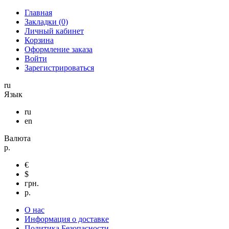
Главная
Закладки (0)
Личный кабинет
Корзина
Оформление заказа
Войти
Зарегистрироваться
ru
Язык
ru
en
Валюта
р.
€
$
грн.
р.
О нас
Информация о доставке
Политика Безопасности