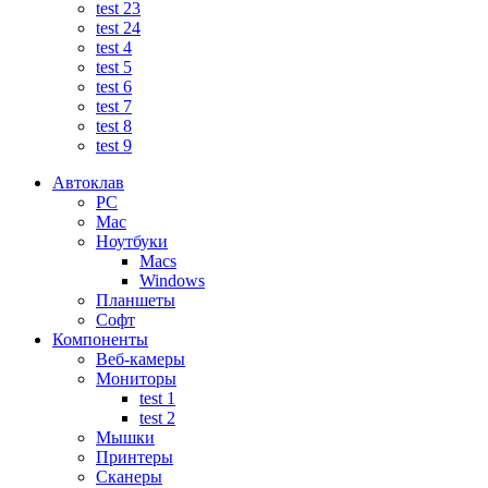
test 23
test 24
test 4
test 5
test 6
test 7
test 8
test 9
Автоклав
PC
Mac
Ноутбуки
Macs
Windows
Планшеты
Софт
Компоненты
Веб-камеры
Мониторы
test 1
test 2
Мышки
Принтеры
Сканеры