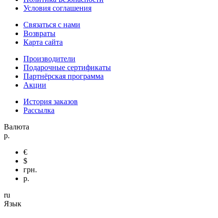
Условия соглашения
Связаться с нами
Возвраты
Карта сайта
Производители
Подарочные сертификаты
Партнёрская программа
Акции
История заказов
Рассылка
Валюта
р.
€
$
грн.
р.
ru
Язык