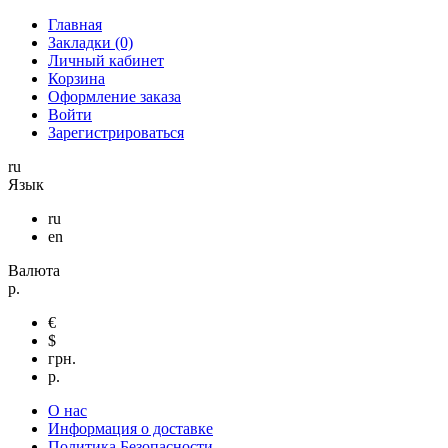
Главная
Закладки (0)
Личный кабинет
Корзина
Оформление заказа
Войти
Зарегистрироваться
ru
Язык
ru
en
Валюта
р.
€
$
грн.
р.
О нас
Информация о доставке
Политика Безопасности