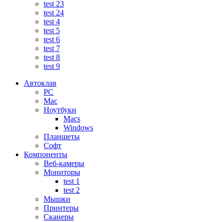
test 23
test 24
test 4
test 5
test 6
test 7
test 8
test 9
Автоклав
PC
Mac
Ноутбуки
Macs
Windows
Планшеты
Софт
Компоненты
Веб-камеры
Мониторы
test 1
test 2
Мышки
Принтеры
Сканеры