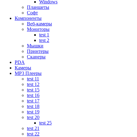
Windows
Планшеты
Софт
Компоненты
Веб-камеры
Мониторы
test 1
test 2
Мышки
Принтеры
Сканеры
PDA
Камеры
MP3 Плееры
test 11
test 12
test 15
test 16
test 17
test 18
test 19
test 20
test 25
test 21
test 22