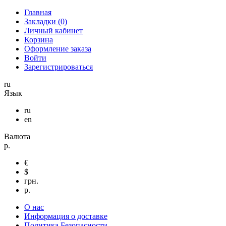
Главная
Закладки (0)
Личный кабинет
Корзина
Оформление заказа
Войти
Зарегистрироваться
ru
Язык
ru
en
Валюта
р.
€
$
грн.
р.
О нас
Информация о доставке
Политика Безопасности