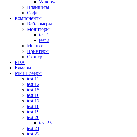
Windows
Планшеты
Софт
Компоненты
Веб-камеры
Мониторы
test 1
test 2
Мышки
Принтеры
Сканеры
PDA
Камеры
MP3 Плееры
test 11
test 12
test 15
test 16
test 17
test 18
test 19
test 20
test 25
test 21
test 22