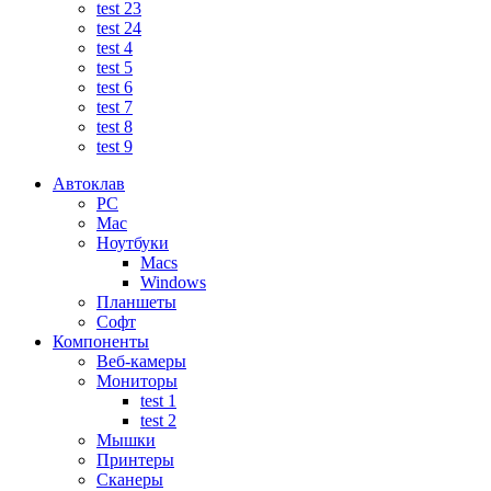
test 23
test 24
test 4
test 5
test 6
test 7
test 8
test 9
Автоклав
PC
Mac
Ноутбуки
Macs
Windows
Планшеты
Софт
Компоненты
Веб-камеры
Мониторы
test 1
test 2
Мышки
Принтеры
Сканеры