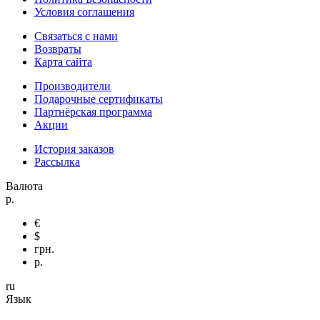
Условия соглашения
Связаться с нами
Возвраты
Карта сайта
Производители
Подарочные сертификаты
Партнёрская программа
Акции
История заказов
Рассылка
Валюта
р.
€
$
грн.
р.
ru
Язык