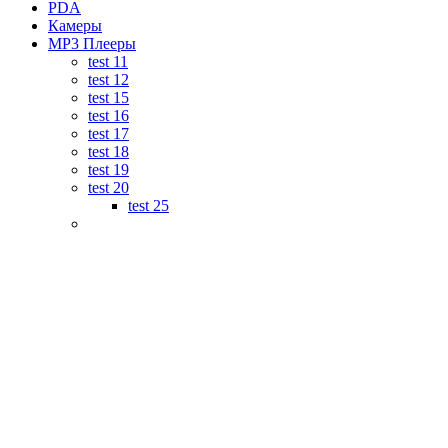
PDA
Камеры
MP3 Плееры
test 11
test 12
test 15
test 16
test 17
test 18
test 19
test 20
test 25