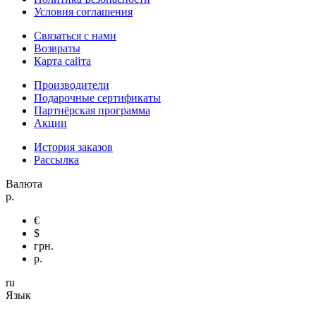
Условия соглашения
Связаться с нами
Возвраты
Карта сайта
Производители
Подарочные сертификаты
Партнёрская программа
Акции
История заказов
Рассылка
Валюта
р.
€
$
грн.
р.
ru
Язык