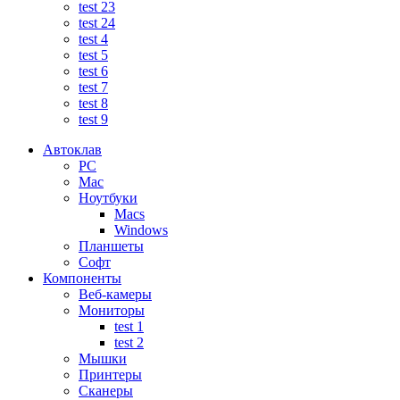
test 23
test 24
test 4
test 5
test 6
test 7
test 8
test 9
Автоклав
PC
Mac
Ноутбуки
Macs
Windows
Планшеты
Софт
Компоненты
Веб-камеры
Мониторы
test 1
test 2
Мышки
Принтеры
Сканеры