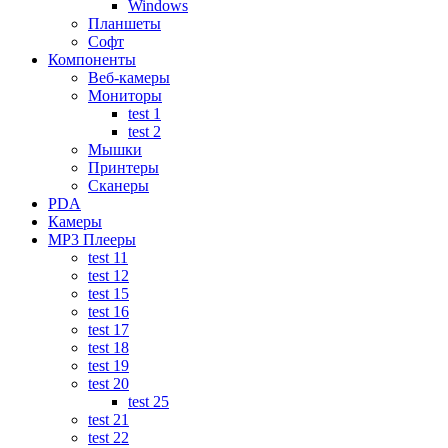
Windows
Планшеты
Софт
Компоненты
Веб-камеры
Мониторы
test 1
test 2
Мышки
Принтеры
Сканеры
PDA
Камеры
MP3 Плееры
test 11
test 12
test 15
test 16
test 17
test 18
test 19
test 20
test 25
test 21
test 22