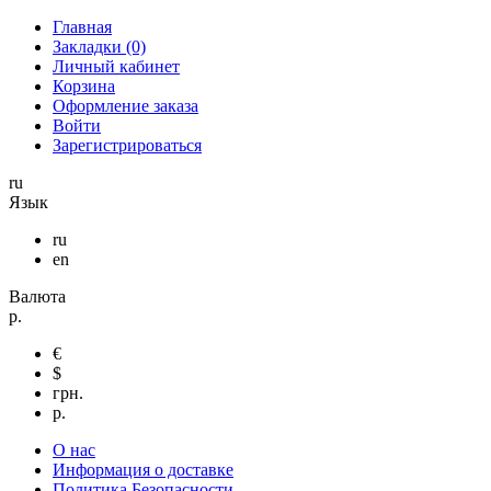
Главная
Закладки (0)
Личный кабинет
Корзина
Оформление заказа
Войти
Зарегистрироваться
ru
Язык
ru
en
Валюта
р.
€
$
грн.
р.
О нас
Информация о доставке
Политика Безопасности