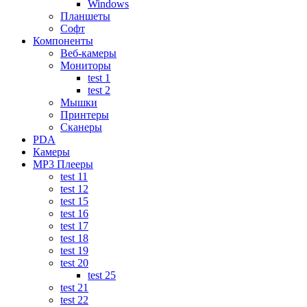
Windows
Планшеты
Софт
Компоненты
Веб-камеры
Мониторы
test 1
test 2
Мышки
Принтеры
Сканеры
PDA
Камеры
MP3 Плееры
test 11
test 12
test 15
test 16
test 17
test 18
test 19
test 20
test 25
test 21
test 22