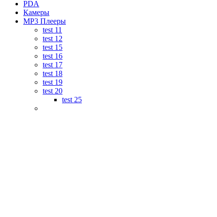
PDA
Камеры
MP3 Плееры
test 11
test 12
test 15
test 16
test 17
test 18
test 19
test 20
test 25