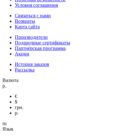
Условия соглашения
Связаться с нами
Возвраты
Карта сайта
Производители
Подарочные сертификаты
Партнёрская программа
Акции
История заказов
Рассылка
Валюта
р.
€
$
грн.
р.
ru
Язык