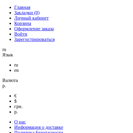
Главная
Закладки (0)
Личный кабинет
Корзина
Оформление заказа
Войти
Зарегистрироваться
ru
Язык
ru
en
Валюта
р.
€
$
грн.
р.
О нас
Информация о доставке
Политика Безопасности