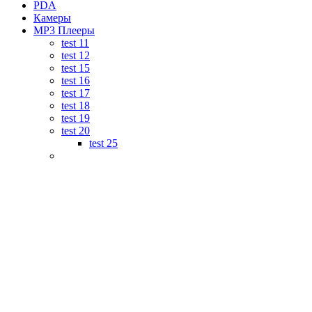
PDA
Камеры
MP3 Плееры
test 11
test 12
test 15
test 16
test 17
test 18
test 19
test 20
test 25