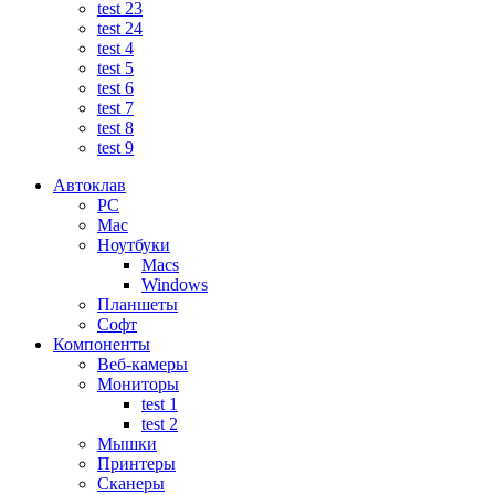
test 23
test 24
test 4
test 5
test 6
test 7
test 8
test 9
Автоклав
PC
Mac
Ноутбуки
Macs
Windows
Планшеты
Софт
Компоненты
Веб-камеры
Мониторы
test 1
test 2
Мышки
Принтеры
Сканеры