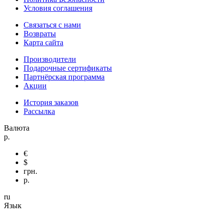
Условия соглашения
Связаться с нами
Возвраты
Карта сайта
Производители
Подарочные сертификаты
Партнёрская программа
Акции
История заказов
Рассылка
Валюта
р.
€
$
грн.
р.
ru
Язык