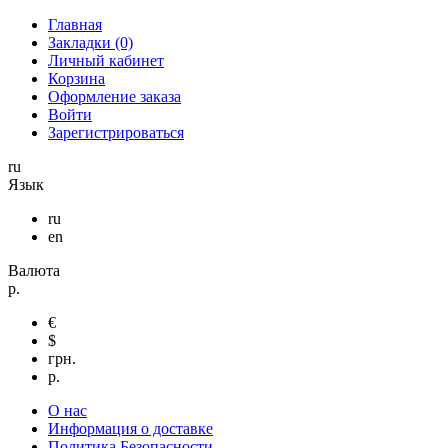
Главная
Закладки (0)
Личный кабинет
Корзина
Оформление заказа
Войти
Зарегистрироваться
ru
Язык
ru
en
Валюта
р.
€
$
грн.
р.
О нас
Информация о доставке
Политика Безопасности