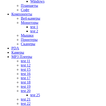
Windows
Планшеты
Софт
Компоненты
Веб-камеры
Мониторы
test 1
test 2
Мышки
Принтеры
Сканеры
PDA
Камеры
MP3 Плееры
test 11
test 12
test 15
test 16
test 17
test 18
test 19
test 20
test 25
test 21
test 22