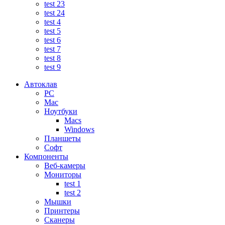
test 23
test 24
test 4
test 5
test 6
test 7
test 8
test 9
Автоклав
PC
Mac
Ноутбуки
Macs
Windows
Планшеты
Софт
Компоненты
Веб-камеры
Мониторы
test 1
test 2
Мышки
Принтеры
Сканеры