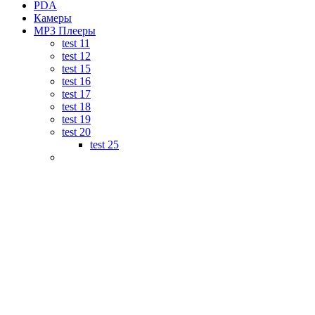
PDA
Камеры
MP3 Плееры
test 11
test 12
test 15
test 16
test 17
test 18
test 19
test 20
test 25