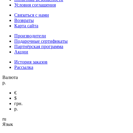
Условия соглашения
Связаться с нами
Возвраты
Карта сайта
Производители
Подарочные сертификаты
Партнёрская программа
Акции
История заказов
Рассылка
Валюта
р.
€
$
грн.
р.
ru
Язык