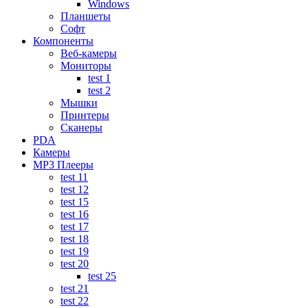
Windows
Планшеты
Софт
Компоненты
Веб-камеры
Мониторы
test 1
test 2
Мышки
Принтеры
Сканеры
PDA
Камеры
MP3 Плееры
test 11
test 12
test 15
test 16
test 17
test 18
test 19
test 20
test 25
test 21
test 22