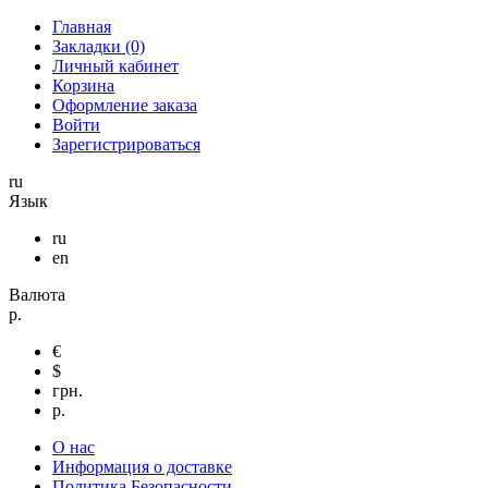
Главная
Закладки (0)
Личный кабинет
Корзина
Оформление заказа
Войти
Зарегистрироваться
ru
Язык
ru
en
Валюта
р.
€
$
грн.
р.
О нас
Информация о доставке
Политика Безопасности