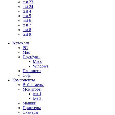
test 23
test 24
test 4
test 5
test 6
test 7
test 8
test 9
Автоклав
PC
Mac
Ноутбуки
Macs
Windows
Планшеты
Софт
Компоненты
Веб-камеры
Мониторы
test 1
test 2
Мышки
Принтеры
Сканеры