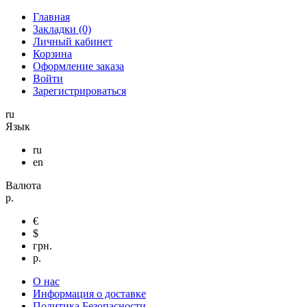
Главная
Закладки (0)
Личный кабинет
Корзина
Оформление заказа
Войти
Зарегистрироваться
ru
Язык
ru
en
Валюта
р.
€
$
грн.
р.
О нас
Информация о доставке
Политика Безопасности