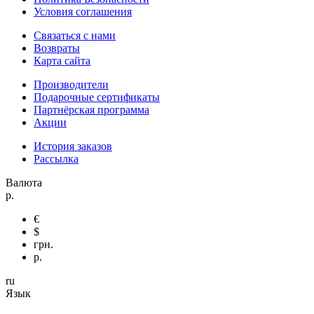
Условия соглашения
Связаться с нами
Возвраты
Карта сайта
Производители
Подарочные сертификаты
Партнёрская программа
Акции
История заказов
Рассылка
Валюта
р.
€
$
грн.
р.
ru
Язык