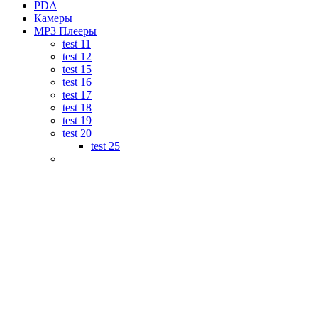
PDA
Камеры
MP3 Плееры
test 11
test 12
test 15
test 16
test 17
test 18
test 19
test 20
test 25