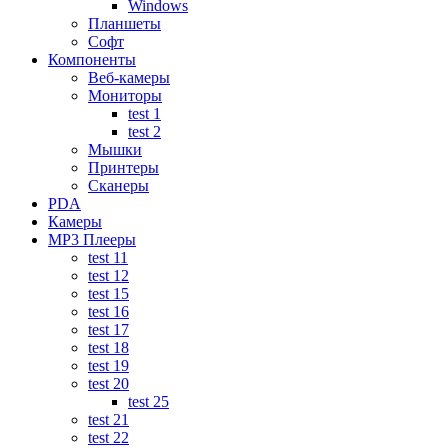
Windows
Планшеты
Софт
Компоненты
Веб-камеры
Мониторы
test 1
test 2
Мышки
Принтеры
Сканеры
PDA
Камеры
MP3 Плееры
test 11
test 12
test 15
test 16
test 17
test 18
test 19
test 20
test 25
test 21
test 22