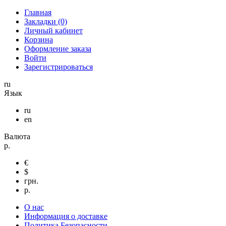
Главная
Закладки (0)
Личный кабинет
Корзина
Оформление заказа
Войти
Зарегистрироваться
ru
Язык
ru
en
Валюта
р.
€
$
грн.
р.
О нас
Информация о доставке
Политика Безопасности