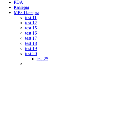
PDA
Камеры
MP3 Плееры
test 11
test 12
test 15
test 16
test 17
test 18
test 19
test 20
test 25