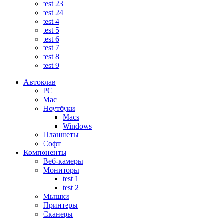
test 23
test 24
test 4
test 5
test 6
test 7
test 8
test 9
Автоклав
PC
Mac
Ноутбуки
Macs
Windows
Планшеты
Софт
Компоненты
Веб-камеры
Мониторы
test 1
test 2
Мышки
Принтеры
Сканеры