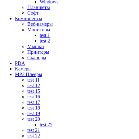
Windows
Планшеты
Софт
Компоненты
Веб-камеры
Мониторы
test 1
test 2
Мышки
Принтеры
Сканеры
PDA
Камеры
MP3 Плееры
test 11
test 12
test 15
test 16
test 17
test 18
test 19
test 20
test 25
test 21
test 22