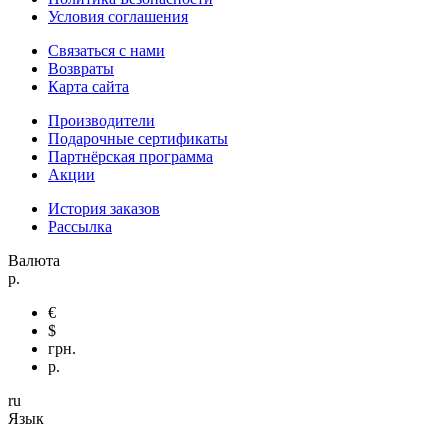
Условия соглашения
Связаться с нами
Возвраты
Карта сайта
Производители
Подарочные сертификаты
Партнёрская программа
Акции
История заказов
Рассылка
Валюта
р.
€
$
грн.
р.
ru
Язык