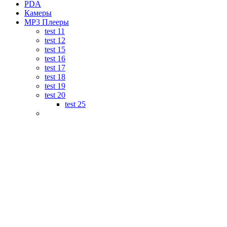
PDA
Камеры
MP3 Плееры
test 11
test 12
test 15
test 16
test 17
test 18
test 19
test 20
test 25