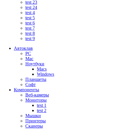
test 23
test 24
test 4
test 5
test 6
test 7
test 8
test 9
Автоклав
PC
Mac
Ноутбуки
Macs
Windows
Планшеты
Софт
Компоненты
Веб-камеры
Мониторы
test 1
test 2
Мышки
Принтеры
Сканеры