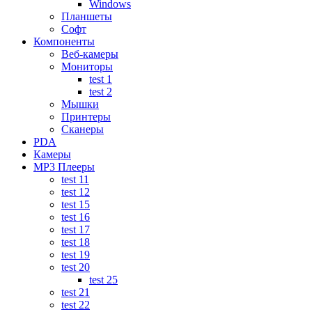
Windows
Планшеты
Софт
Компоненты
Веб-камеры
Мониторы
test 1
test 2
Мышки
Принтеры
Сканеры
PDA
Камеры
MP3 Плееры
test 11
test 12
test 15
test 16
test 17
test 18
test 19
test 20
test 25
test 21
test 22