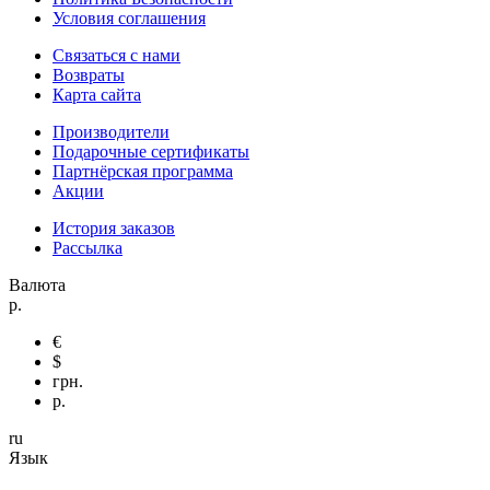
Условия соглашения
Связаться с нами
Возвраты
Карта сайта
Производители
Подарочные сертификаты
Партнёрская программа
Акции
История заказов
Рассылка
Валюта
р.
€
$
грн.
р.
ru
Язык