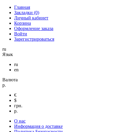
Главная
Закладки (0)
Личный кабинет
Корзина
Оформление заказа
Войти
Зарегистрироваться
ru
Язык
ru
en
Валюта
р.
€
$
грн.
р.
О нас
Информация о доставке
Политика Безопасности