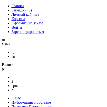
Главная
Закладки (0)
Личный кабинет
Корзина
Оформление заказа
Войти
Зарегистрироваться
ru
Язык
ru
en
Валюта
р.
€
$
грн.
р.
О нас
Информация о доставке
Политика Безопасности