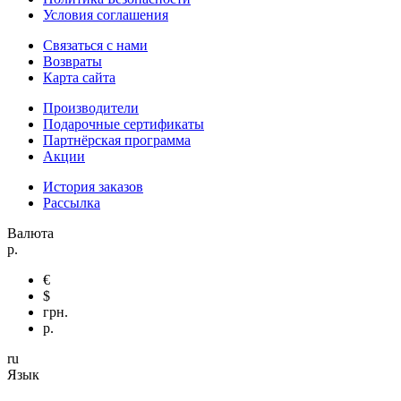
Условия соглашения
Связаться с нами
Возвраты
Карта сайта
Производители
Подарочные сертификаты
Партнёрская программа
Акции
История заказов
Рассылка
Валюта
р.
€
$
грн.
р.
ru
Язык