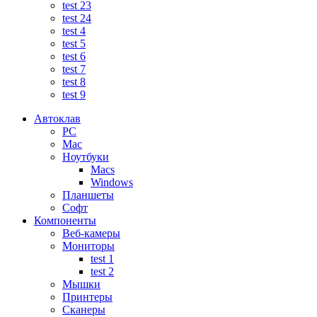
test 23
test 24
test 4
test 5
test 6
test 7
test 8
test 9
Автоклав
PC
Mac
Ноутбуки
Macs
Windows
Планшеты
Софт
Компоненты
Веб-камеры
Мониторы
test 1
test 2
Мышки
Принтеры
Сканеры