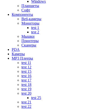
Windows
Планшеты
Софт
Компоненты
Веб-камеры
Мониторы
test 1
test 2
Мышки
Принтеры
Сканеры
PDA
Камеры
MP3 Плееры
test 11
test 12
test 15
test 16
test 17
test 18
test 19
test 20
test 25
test 21
test 22