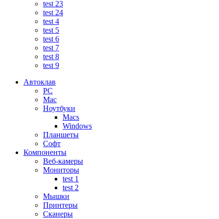
test 23
test 24
test 4
test 5
test 6
test 7
test 8
test 9
Автоклав
PC
Mac
Ноутбуки
Macs
Windows
Планшеты
Софт
Компоненты
Веб-камеры
Мониторы
test 1
test 2
Мышки
Принтеры
Сканеры