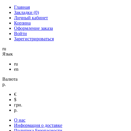
Главная
Закладки (0)
Личный кабинет
Корзина
Оформление заказа
Войти
Зарегистрироваться
ru
Язык
ru
en
Валюта
р.
€
$
грн.
р.
О нас
Информация о доставке
Политика Безопасности