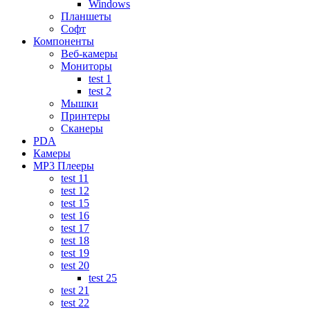
Windows
Планшеты
Софт
Компоненты
Веб-камеры
Мониторы
test 1
test 2
Мышки
Принтеры
Сканеры
PDA
Камеры
MP3 Плееры
test 11
test 12
test 15
test 16
test 17
test 18
test 19
test 20
test 25
test 21
test 22