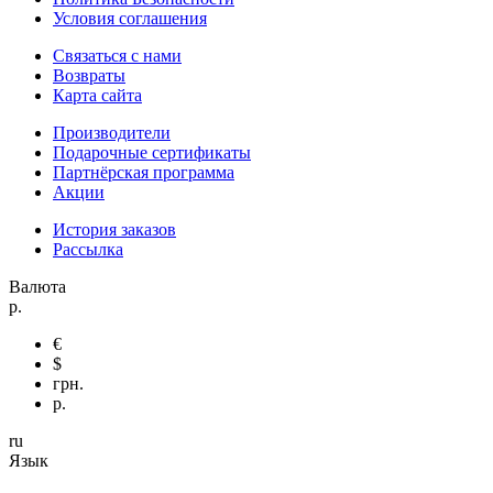
Условия соглашения
Связаться с нами
Возвраты
Карта сайта
Производители
Подарочные сертификаты
Партнёрская программа
Акции
История заказов
Рассылка
Валюта
р.
€
$
грн.
р.
ru
Язык