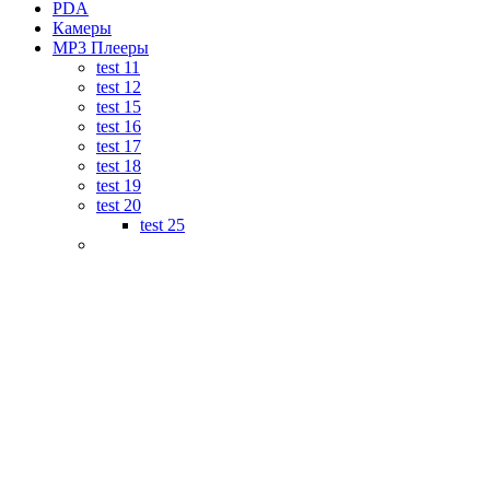
PDA
Камеры
MP3 Плееры
test 11
test 12
test 15
test 16
test 17
test 18
test 19
test 20
test 25