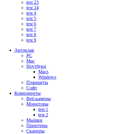
test 23
test 24
test 4
test 5
test 6
test 7
test 8
test 9
Автоклав
PC
Mac
Ноутбуки
Macs
Windows
Планшеты
Софт
Компоненты
Веб-камеры
Мониторы
test 1
test 2
Мышки
Принтеры
Сканеры