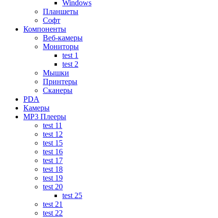
Windows
Планшеты
Софт
Компоненты
Веб-камеры
Мониторы
test 1
test 2
Мышки
Принтеры
Сканеры
PDA
Камеры
MP3 Плееры
test 11
test 12
test 15
test 16
test 17
test 18
test 19
test 20
test 25
test 21
test 22