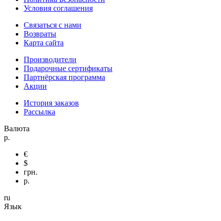
Условия соглашения
Связаться с нами
Возвраты
Карта сайта
Производители
Подарочные сертификаты
Партнёрская программа
Акции
История заказов
Рассылка
Валюта
р.
€
$
грн.
р.
ru
Язык