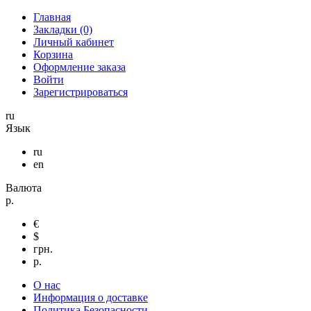
Главная
Закладки (0)
Личный кабинет
Корзина
Оформление заказа
Войти
Зарегистрироваться
ru
Язык
ru
en
Валюта
р.
€
$
грн.
р.
О нас
Информация о доставке
Политика Безопасности