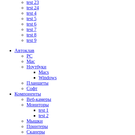
test 23
test 24
test 4
test 5
test 6
test 7
test 8
test 9
Автоклав
PC
Mac
Ноутбуки
Macs
Windows
Планшеты
Софт
Компоненты
Веб-камеры
Мониторы
test 1
test 2
Мышки
Принтеры
Сканеры