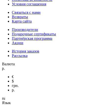
Условия соглашения
Связаться с нами
Возвраты
Карта сайта
Производители
Подарочные сертификаты
Партнёрская программа
Акции
История заказов
Рассылка
Валюта
р.
€
$
грн.
р.
ru
Язык