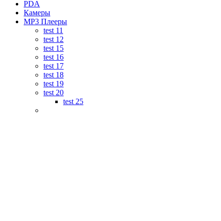
PDA
Камеры
MP3 Плееры
test 11
test 12
test 15
test 16
test 17
test 18
test 19
test 20
test 25