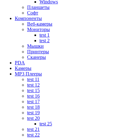
Windows
Планшеты
Софт
Компоненты
Веб-камеры
Мониторы
test 1
test 2
Мышки
Принтеры
Сканеры
PDA
Камеры
MP3 Плееры
test 11
test 12
test 15
test 16
test 17
test 18
test 19
test 20
test 25
test 21
test 22