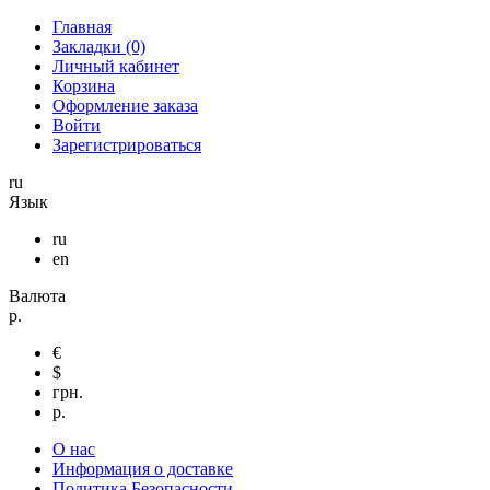
Главная
Закладки (0)
Личный кабинет
Корзина
Оформление заказа
Войти
Зарегистрироваться
ru
Язык
ru
en
Валюта
р.
€
$
грн.
р.
О нас
Информация о доставке
Политика Безопасности