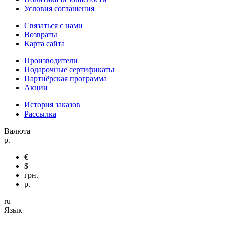
Условия соглашения
Связаться с нами
Возвраты
Карта сайта
Производители
Подарочные сертификаты
Партнёрская программа
Акции
История заказов
Рассылка
Валюта
р.
€
$
грн.
р.
ru
Язык