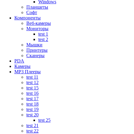
Windows
Планшеты
Софт
Компоненты
Веб-камеры
Мониторы
test 1
test 2
Мышки
Принтеры
Сканеры
PDA
Камеры
MP3 Плееры
test 11
test 12
test 15
test 16
test 17
test 18
test 19
test 20
test 25
test 21
test 22