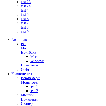
test 23
test 24
test 4
test 5
test 6
test 7
test 8
test 9
Автоклав
PC
Mac
Ноутбуки
Macs
Windows
Планшеты
Софт
Компоненты
Веб-камеры
Мониторы
test 1
test 2
Мышки
Принтеры
Сканеры