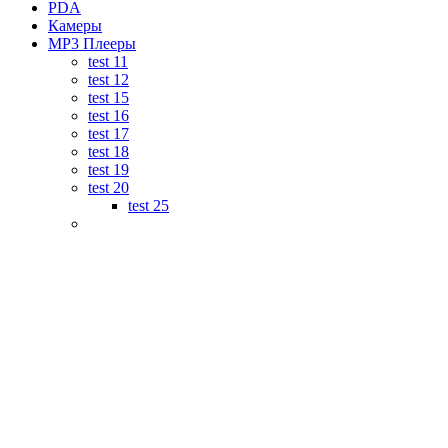
PDA
Камеры
MP3 Плееры
test 11
test 12
test 15
test 16
test 17
test 18
test 19
test 20
test 25