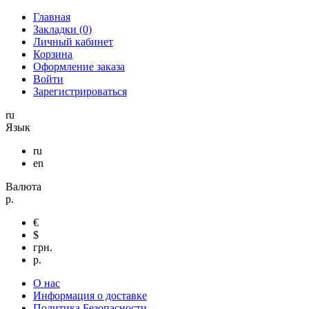
Главная
Закладки (0)
Личный кабинет
Корзина
Оформление заказа
Войти
Зарегистрироваться
ru
Язык
ru
en
Валюта
р.
€
$
грн.
р.
О нас
Информация о доставке
Политика Безопасности