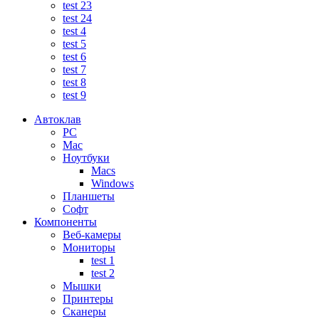
test 23
test 24
test 4
test 5
test 6
test 7
test 8
test 9
Автоклав
PC
Mac
Ноутбуки
Macs
Windows
Планшеты
Софт
Компоненты
Веб-камеры
Мониторы
test 1
test 2
Мышки
Принтеры
Сканеры