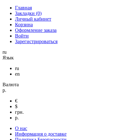
Главная
Закладки (0)
Личный кабинет
Корзина
Оформление заказа
Войти
Зарегистрироваться
ru
Язык
ru
en
Валюта
р.
€
$
грн.
р.
О нас
Информация о доставке
Политика Безопасности