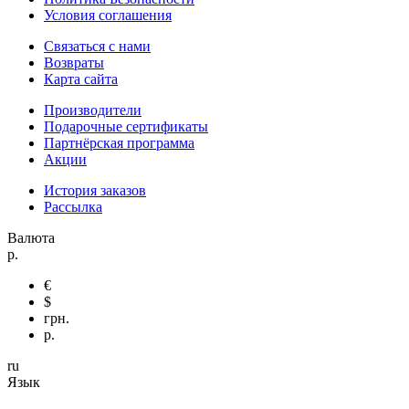
Условия соглашения
Связаться с нами
Возвраты
Карта сайта
Производители
Подарочные сертификаты
Партнёрская программа
Акции
История заказов
Рассылка
Валюта
р.
€
$
грн.
р.
ru
Язык