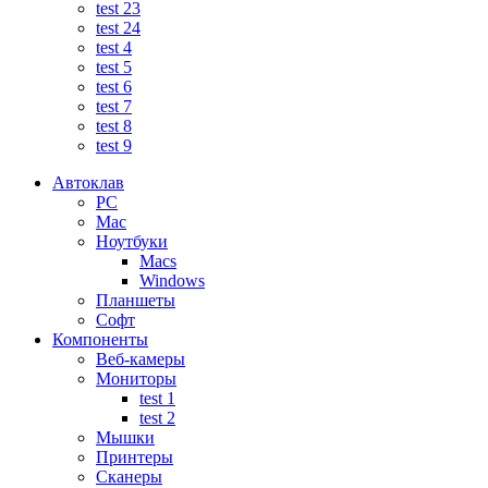
test 23
test 24
test 4
test 5
test 6
test 7
test 8
test 9
Автоклав
PC
Mac
Ноутбуки
Macs
Windows
Планшеты
Софт
Компоненты
Веб-камеры
Мониторы
test 1
test 2
Мышки
Принтеры
Сканеры