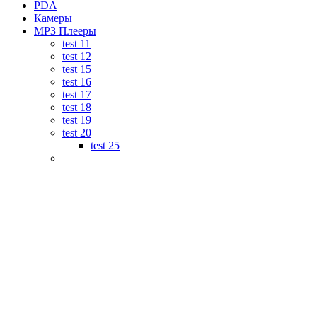
PDA
Камеры
MP3 Плееры
test 11
test 12
test 15
test 16
test 17
test 18
test 19
test 20
test 25