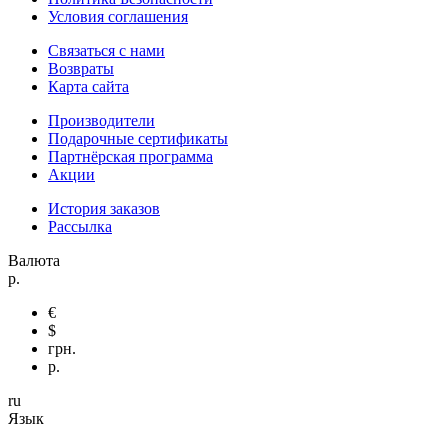
Условия соглашения
Связаться с нами
Возвраты
Карта сайта
Производители
Подарочные сертификаты
Партнёрская программа
Акции
История заказов
Рассылка
Валюта
р.
€
$
грн.
р.
ru
Язык