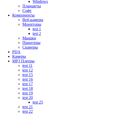
Windows
Планшеты
Софт
Компоненты
Веб-камеры
Мониторы
test 1
test 2
Мышки
Принтеры
Сканеры
PDA
Камеры
MP3 Плееры
test 11
test 12
test 15
test 16
test 17
test 18
test 19
test 20
test 25
test 21
test 22