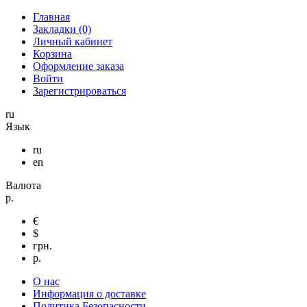
Главная
Закладки (0)
Личный кабинет
Корзина
Оформление заказа
Войти
Зарегистрироваться
ru
Язык
ru
en
Валюта
р.
€
$
грн.
р.
О нас
Информация о доставке
Политика Безопасности