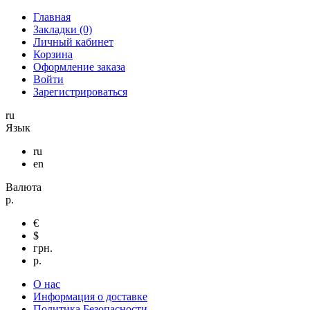
Главная
Закладки (0)
Личный кабинет
Корзина
Оформление заказа
Войти
Зарегистрироваться
ru
Язык
ru
en
Валюта
р.
€
$
грн.
р.
О нас
Информация о доставке
Политика Безопасности