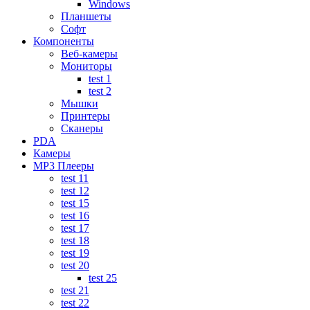
Windows
Планшеты
Софт
Компоненты
Веб-камеры
Мониторы
test 1
test 2
Мышки
Принтеры
Сканеры
PDA
Камеры
MP3 Плееры
test 11
test 12
test 15
test 16
test 17
test 18
test 19
test 20
test 25
test 21
test 22