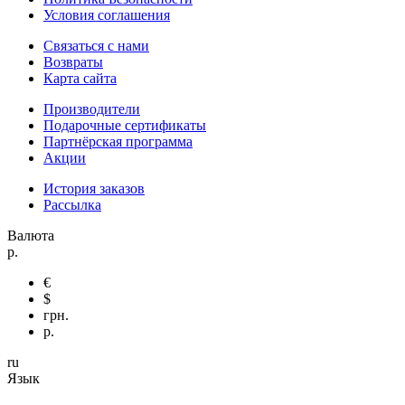
Условия соглашения
Связаться с нами
Возвраты
Карта сайта
Производители
Подарочные сертификаты
Партнёрская программа
Акции
История заказов
Рассылка
Валюта
р.
€
$
грн.
р.
ru
Язык