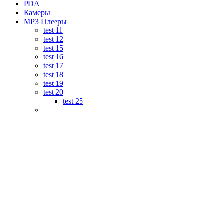
PDA
Камеры
MP3 Плееры
test 11
test 12
test 15
test 16
test 17
test 18
test 19
test 20
test 25