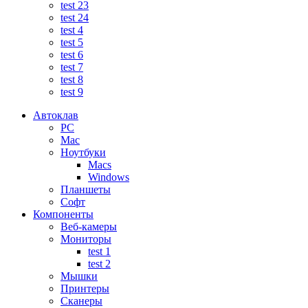
test 23
test 24
test 4
test 5
test 6
test 7
test 8
test 9
Автоклав
PC
Mac
Ноутбуки
Macs
Windows
Планшеты
Софт
Компоненты
Веб-камеры
Мониторы
test 1
test 2
Мышки
Принтеры
Сканеры