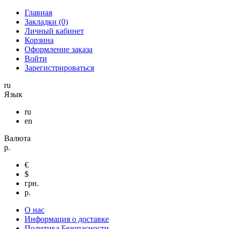
Главная
Закладки (0)
Личный кабинет
Корзина
Оформление заказа
Войти
Зарегистрироваться
ru
Язык
ru
en
Валюта
р.
€
$
грн.
р.
О нас
Информация о доставке
Политика Безопасности