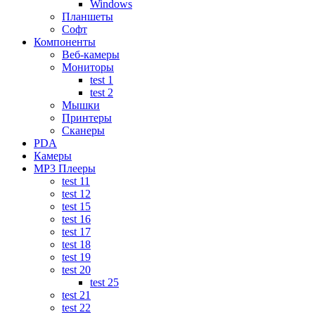
Windows
Планшеты
Софт
Компоненты
Веб-камеры
Мониторы
test 1
test 2
Мышки
Принтеры
Сканеры
PDA
Камеры
MP3 Плееры
test 11
test 12
test 15
test 16
test 17
test 18
test 19
test 20
test 25
test 21
test 22