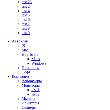
test 23
test 24
test 4
test 5
test 6
test 7
test 8
test 9
Автоклав
PC
Mac
Ноутбуки
Macs
Windows
Планшеты
Софт
Компоненты
Веб-камеры
Мониторы
test 1
test 2
Мышки
Принтеры
Сканеры