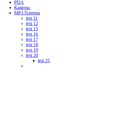
PDA
Камеры
MP3 Плееры
test 11
test 12
test 15
test 16
test 17
test 18
test 19
test 20
test 25