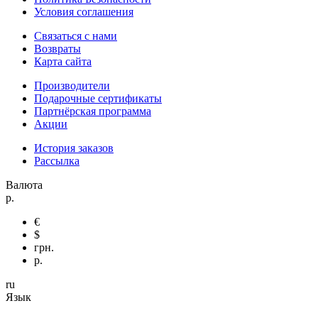
Условия соглашения
Связаться с нами
Возвраты
Карта сайта
Производители
Подарочные сертификаты
Партнёрская программа
Акции
История заказов
Рассылка
Валюта
р.
€
$
грн.
р.
ru
Язык