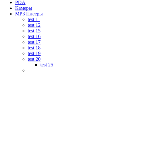
PDA
Камеры
MP3 Плееры
test 11
test 12
test 15
test 16
test 17
test 18
test 19
test 20
test 25