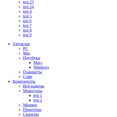
test 23
test 24
test 4
test 5
test 6
test 7
test 8
test 9
Автоклав
PC
Mac
Ноутбуки
Macs
Windows
Планшеты
Софт
Компоненты
Веб-камеры
Мониторы
test 1
test 2
Мышки
Принтеры
Сканеры