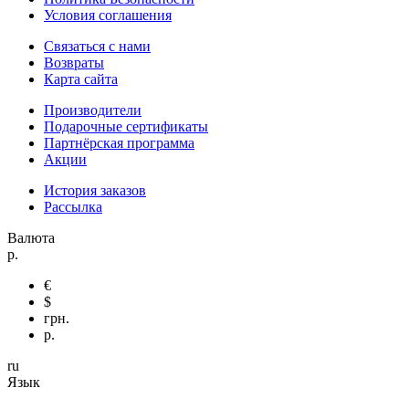
Условия соглашения
Связаться с нами
Возвраты
Карта сайта
Производители
Подарочные сертификаты
Партнёрская программа
Акции
История заказов
Рассылка
Валюта
р.
€
$
грн.
р.
ru
Язык