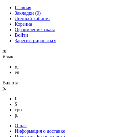
Главная
Закладки (0)
Личный кабинет
Корзина
Оформление заказа
Войти
Зарегистрироваться
ru
Язык
ru
en
Валюта
р.
€
$
грн.
р.
О нас
Информация о доставке
Политика Безопасности