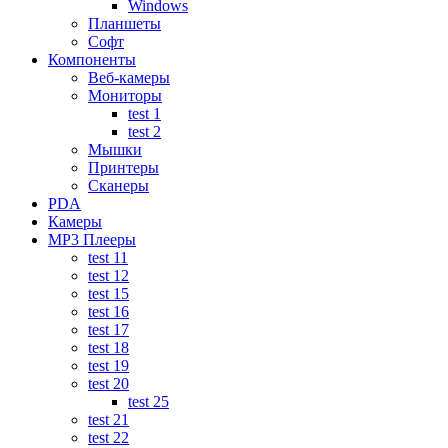
Windows
Планшеты
Софт
Компоненты
Веб-камеры
Мониторы
test 1
test 2
Мышки
Принтеры
Сканеры
PDA
Камеры
MP3 Плееры
test 11
test 12
test 15
test 16
test 17
test 18
test 19
test 20
test 25
test 21
test 22