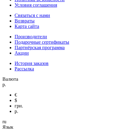
Условия соглашения
Связаться с нами
Возвраты
Карта сайта
Производители
Подарочные сертификаты
Партнёрская программа
Акции
История заказов
Рассылка
Валюта
р.
€
$
грн.
р.
ru
Язык