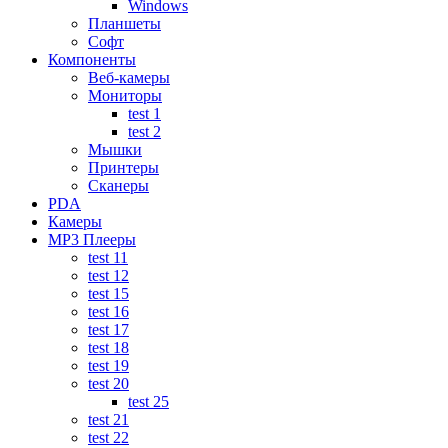
Windows
Планшеты
Софт
Компоненты
Веб-камеры
Мониторы
test 1
test 2
Мышки
Принтеры
Сканеры
PDA
Камеры
MP3 Плееры
test 11
test 12
test 15
test 16
test 17
test 18
test 19
test 20
test 25
test 21
test 22