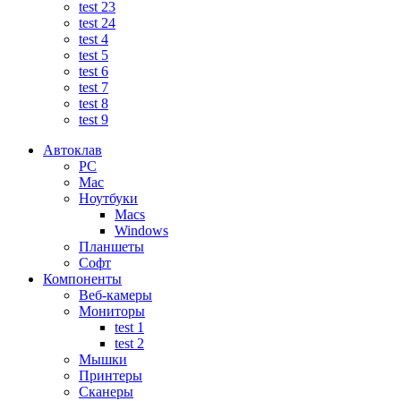
test 23
test 24
test 4
test 5
test 6
test 7
test 8
test 9
Автоклав
PC
Mac
Ноутбуки
Macs
Windows
Планшеты
Софт
Компоненты
Веб-камеры
Мониторы
test 1
test 2
Мышки
Принтеры
Сканеры