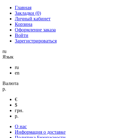
Главная
Закладки (0)
Личный кабинет
Корзина
Оформление заказа
Войти
Зарегистрироваться
ru
Язык
ru
en
Валюта
р.
€
$
грн.
р.
О нас
Информация о доставке
Политика Безопасности