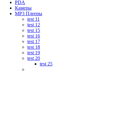
PDA
Камеры
MP3 Плееры
test 11
test 12
test 15
test 16
test 17
test 18
test 19
test 20
test 25