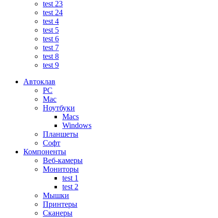
test 23
test 24
test 4
test 5
test 6
test 7
test 8
test 9
Автоклав
PC
Mac
Ноутбуки
Macs
Windows
Планшеты
Софт
Компоненты
Веб-камеры
Мониторы
test 1
test 2
Мышки
Принтеры
Сканеры