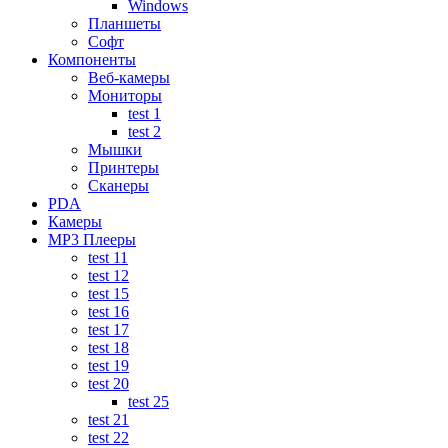
Windows
Планшеты
Софт
Компоненты
Веб-камеры
Мониторы
test 1
test 2
Мышки
Принтеры
Сканеры
PDA
Камеры
MP3 Плееры
test 11
test 12
test 15
test 16
test 17
test 18
test 19
test 20
test 25
test 21
test 22