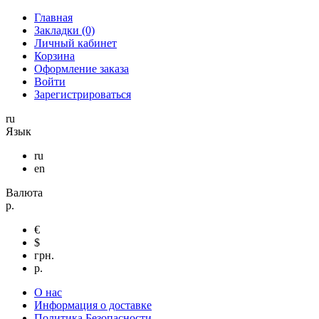
Главная
Закладки (0)
Личный кабинет
Корзина
Оформление заказа
Войти
Зарегистрироваться
ru
Язык
ru
en
Валюта
р.
€
$
грн.
р.
О нас
Информация о доставке
Политика Безопасности