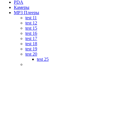
PDA
Камеры
MP3 Плееры
test 11
test 12
test 15
test 16
test 17
test 18
test 19
test 20
test 25