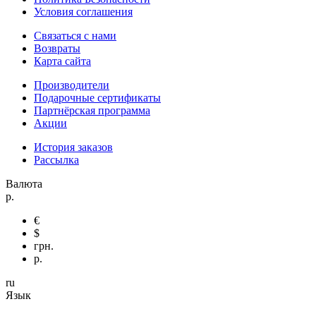
Условия соглашения
Связаться с нами
Возвраты
Карта сайта
Производители
Подарочные сертификаты
Партнёрская программа
Акции
История заказов
Рассылка
Валюта
р.
€
$
грн.
р.
ru
Язык