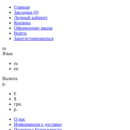
Главная
Закладки (0)
Личный кабинет
Корзина
Оформление заказа
Войти
Зарегистрироваться
ru
Язык
ru
en
Валюта
р.
€
$
грн.
р.
О нас
Информация о доставке
Политика Безопасности