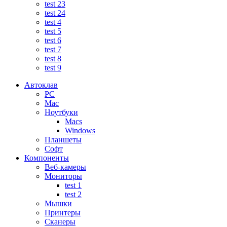
test 23
test 24
test 4
test 5
test 6
test 7
test 8
test 9
Автоклав
PC
Mac
Ноутбуки
Macs
Windows
Планшеты
Софт
Компоненты
Веб-камеры
Мониторы
test 1
test 2
Мышки
Принтеры
Сканеры