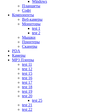
Windows
Планшеты
Софт
Компоненты
Веб-камеры
Мониторы
test 1
test 2
Мышки
Принтеры
Сканеры
PDA
Камеры
MP3 Плееры
test 11
test 12
test 15
test 16
test 17
test 18
test 19
test 20
test 25
test 21
test 22