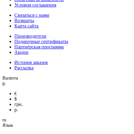
Условия соглашения
Связаться с нами
Возвраты
Карта сайта
Производители
Подарочные сертификаты
Партнёрская программа
Акции
История заказов
Рассылка
Валюта
р.
€
$
грн.
р.
ru
Язык