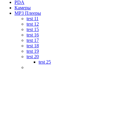
PDA
Камеры
MP3 Плееры
test 11
test 12
test 15
test 16
test 17
test 18
test 19
test 20
test 25