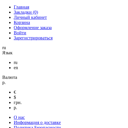
Главная
Закладки (0)
Личный кабинет
Корзина
Оформление заказа
Войти
Зарегистрироваться
ru
Язык
ru
en
Валюта
р.
€
$
грн.
р.
О нас
Информация о доставке
Политика Безопасности