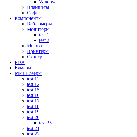
Windows
Планшеты
Софт
Компоненты
Веб-камеры
Мониторы
test 1
test 2
Мышки
Принтеры
Сканеры
PDA
Камеры
MP3 Плееры
test 11
test 12
test 15
test 16
test 17
test 18
test 19
test 20
test 25
test 21
test 22