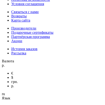
Условия соглашения
Связаться с нами
Возвраты
Карта сайта
Производители
Подарочные сертификаты
Партнёрская программа
Акции
История заказов
Рассылка
Валюта
р.
€
$
грн.
р.
ru
Язык