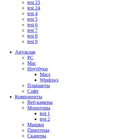
test 23
test 24
test 4
test 5
test 6
test 7
test 8
test 9
Автоклав
PC
Mac
Ноутбуки
Macs
Windows
Планшеты
Софт
Компоненты
Веб-камеры
Мониторы
test 1
test 2
Мышки
Принтеры
Сканеры