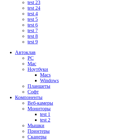
test 23
test 24
test 4
test 5
test 6
test 7
test 8
test 9
Автоклав
PC
Mac
Ноутбуки
Macs
Windows
Планшеты
Софт
Компоненты
Веб-камеры
Мониторы
test 1
test 2
Мышки
Принтеры
Сканеры