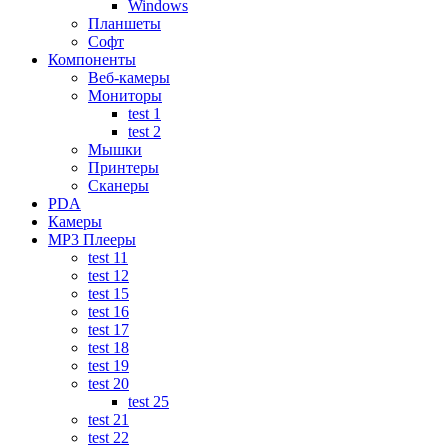
Windows
Планшеты
Софт
Компоненты
Веб-камеры
Мониторы
test 1
test 2
Мышки
Принтеры
Сканеры
PDA
Камеры
MP3 Плееры
test 11
test 12
test 15
test 16
test 17
test 18
test 19
test 20
test 25
test 21
test 22