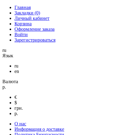
Главная
Закладки (0)
Личный кабинет
Корзина
Оформление заказа
Войти
Зарегистрироваться
ru
Язык
ru
en
Валюта
р.
€
$
грн.
р.
О нас
Информация о доставке
Политика Безопасности