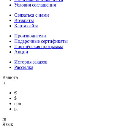
Условия соглашения
Связаться с нами
Возвраты
Карта сайта
Производители
Подарочные сертификаты
Партнёрская программа
Акции
История заказов
Рассылка
Валюта
р.
€
$
грн.
р.
ru
Язык