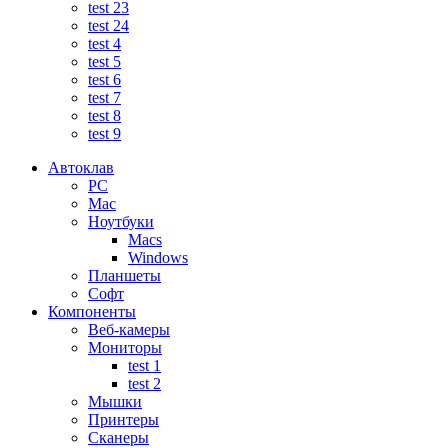
test 23
test 24
test 4
test 5
test 6
test 7
test 8
test 9
Автоклав
PC
Mac
Ноутбуки
Macs
Windows
Планшеты
Софт
Компоненты
Веб-камеры
Мониторы
test 1
test 2
Мышки
Принтеры
Сканеры