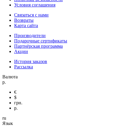
Условия соглашения
Связаться с нами
Возвраты
Карта сайта
Производители
Подарочные сертификаты
Партнёрская программа
Акции
История заказов
Рассылка
Валюта
р.
€
$
грн.
р.
ru
Язык