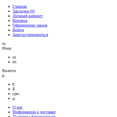
Главная
Закладки (0)
Личный кабинет
Корзина
Оформление заказа
Войти
Зарегистрироваться
ru
Язык
ru
en
Валюта
р.
€
$
грн.
р.
О нас
Информация о доставке
Политика Безопасности