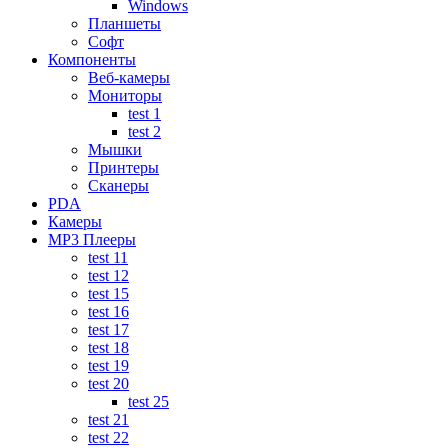
Windows
Планшеты
Софт
Компоненты
Веб-камеры
Мониторы
test 1
test 2
Мышки
Принтеры
Сканеры
PDA
Камеры
MP3 Плееры
test 11
test 12
test 15
test 16
test 17
test 18
test 19
test 20
test 25
test 21
test 22