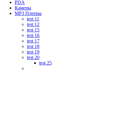
PDA
Камеры
MP3 Плееры
test 11
test 12
test 15
test 16
test 17
test 18
test 19
test 20
test 25