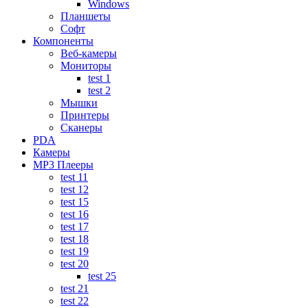
Windows
Планшеты
Софт
Компоненты
Веб-камеры
Мониторы
test 1
test 2
Мышки
Принтеры
Сканеры
PDA
Камеры
MP3 Плееры
test 11
test 12
test 15
test 16
test 17
test 18
test 19
test 20
test 25
test 21
test 22