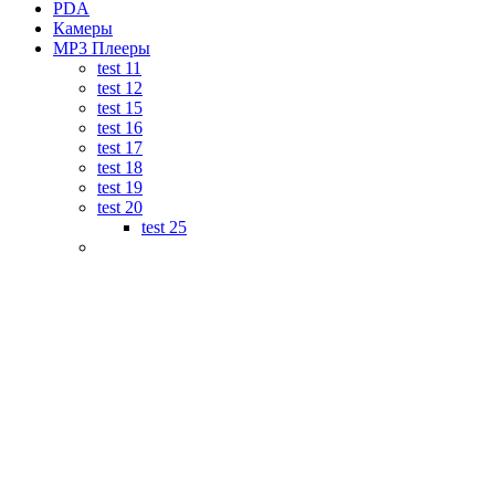
PDA
Камеры
MP3 Плееры
test 11
test 12
test 15
test 16
test 17
test 18
test 19
test 20
test 25