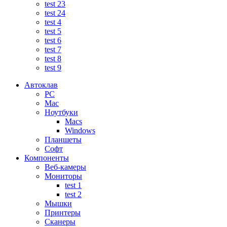
test 23
test 24
test 4
test 5
test 6
test 7
test 8
test 9
Автоклав
PC
Mac
Ноутбуки
Macs
Windows
Планшеты
Софт
Компоненты
Веб-камеры
Мониторы
test 1
test 2
Мышки
Принтеры
Сканеры