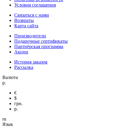
Условия соглашения
Связаться с нами
Возвраты
Карта сайта
Производители
Подарочные сертификаты
Партнёрская программа
Акции
История заказов
Рассылка
Валюта
р.
€
$
грн.
р.
ru
Язык