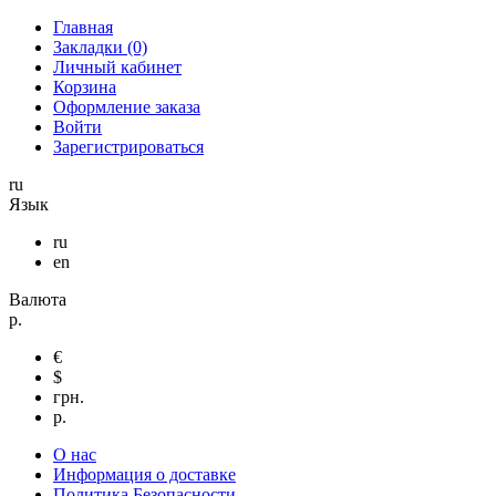
Главная
Закладки (0)
Личный кабинет
Корзина
Оформление заказа
Войти
Зарегистрироваться
ru
Язык
ru
en
Валюта
р.
€
$
грн.
р.
О нас
Информация о доставке
Политика Безопасности