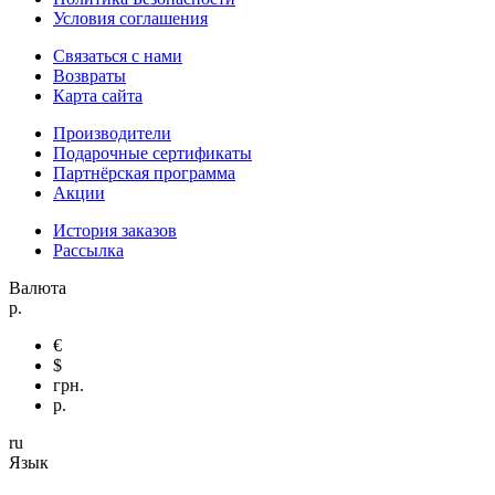
Условия соглашения
Связаться с нами
Возвраты
Карта сайта
Производители
Подарочные сертификаты
Партнёрская программа
Акции
История заказов
Рассылка
Валюта
р.
€
$
грн.
р.
ru
Язык