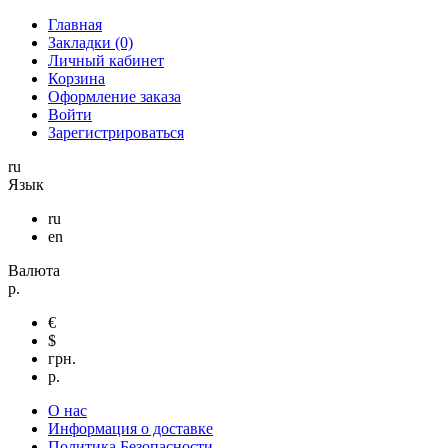
Главная
Закладки (0)
Личный кабинет
Корзина
Оформление заказа
Войти
Зарегистрироваться
ru
Язык
ru
en
Валюта
р.
€
$
грн.
р.
О нас
Информация о доставке
Политика Безопасности