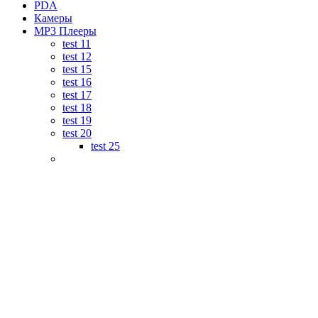
PDA
Камеры
MP3 Плееры
test 11
test 12
test 15
test 16
test 17
test 18
test 19
test 20
test 25