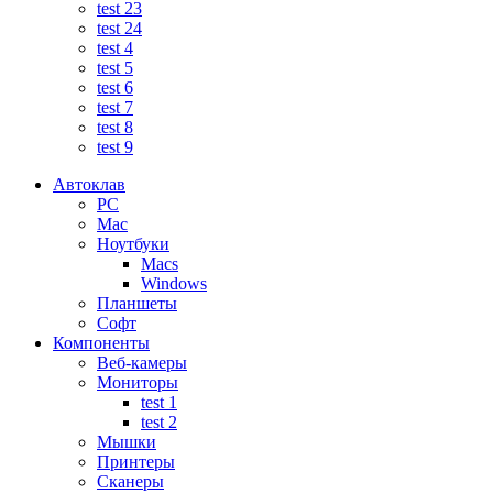
test 23
test 24
test 4
test 5
test 6
test 7
test 8
test 9
Автоклав
PC
Mac
Ноутбуки
Macs
Windows
Планшеты
Софт
Компоненты
Веб-камеры
Мониторы
test 1
test 2
Мышки
Принтеры
Сканеры