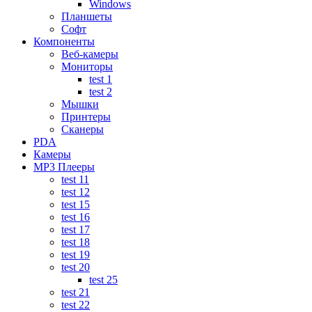
Windows
Планшеты
Софт
Компоненты
Веб-камеры
Мониторы
test 1
test 2
Мышки
Принтеры
Сканеры
PDA
Камеры
MP3 Плееры
test 11
test 12
test 15
test 16
test 17
test 18
test 19
test 20
test 25
test 21
test 22