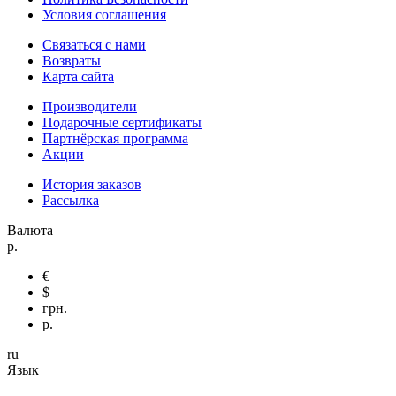
Условия соглашения
Связаться с нами
Возвраты
Карта сайта
Производители
Подарочные сертификаты
Партнёрская программа
Акции
История заказов
Рассылка
Валюта
р.
€
$
грн.
р.
ru
Язык