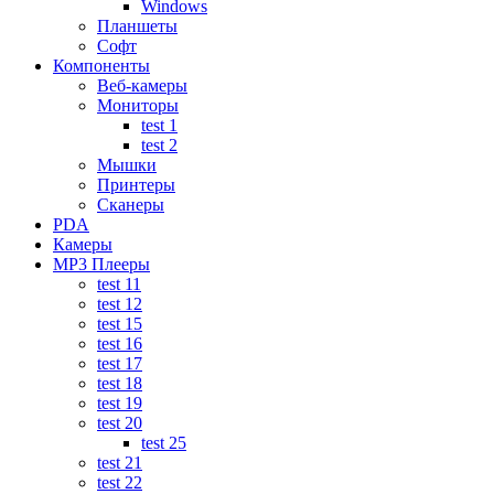
Windows
Планшеты
Софт
Компоненты
Веб-камеры
Мониторы
test 1
test 2
Мышки
Принтеры
Сканеры
PDA
Камеры
MP3 Плееры
test 11
test 12
test 15
test 16
test 17
test 18
test 19
test 20
test 25
test 21
test 22