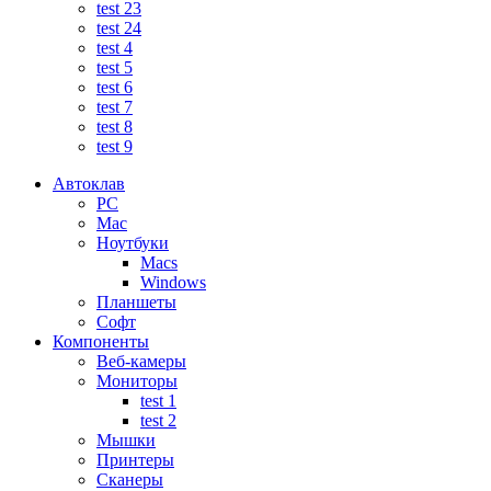
test 23
test 24
test 4
test 5
test 6
test 7
test 8
test 9
Автоклав
PC
Mac
Ноутбуки
Macs
Windows
Планшеты
Софт
Компоненты
Веб-камеры
Мониторы
test 1
test 2
Мышки
Принтеры
Сканеры