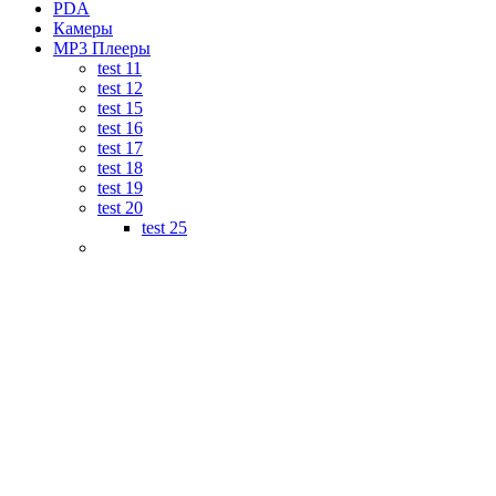
PDA
Камеры
MP3 Плееры
test 11
test 12
test 15
test 16
test 17
test 18
test 19
test 20
test 25