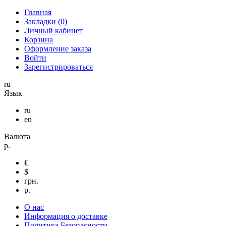
Главная
Закладки (0)
Личный кабинет
Корзина
Оформление заказа
Войти
Зарегистрироваться
ru
Язык
ru
en
Валюта
р.
€
$
грн.
р.
О нас
Информация о доставке
Политика Безопасности