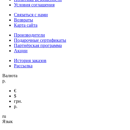
Условия соглашения
Связаться с нами
Возвраты
Карта сайта
Производители
Подарочные сертификаты
Партнёрская программа
Акции
История заказов
Рассылка
Валюта
р.
€
$
грн.
р.
ru
Язык