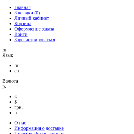
Главная
Закладки (0)
Личный кабинет
Корзина
Оформление заказа
Войти
Зарегистрироваться
ru
Язык
ru
en
Валюта
р.
€
$
грн.
р.
О нас
Информация о доставке
Политика Безопасности