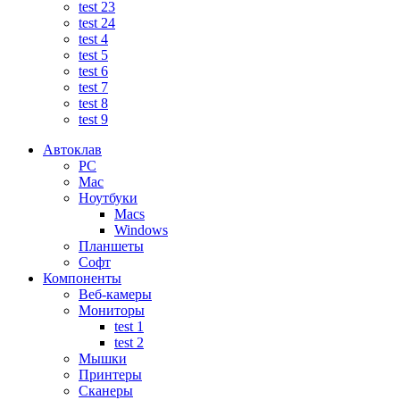
test 23
test 24
test 4
test 5
test 6
test 7
test 8
test 9
Автоклав
PC
Mac
Ноутбуки
Macs
Windows
Планшеты
Софт
Компоненты
Веб-камеры
Мониторы
test 1
test 2
Мышки
Принтеры
Сканеры