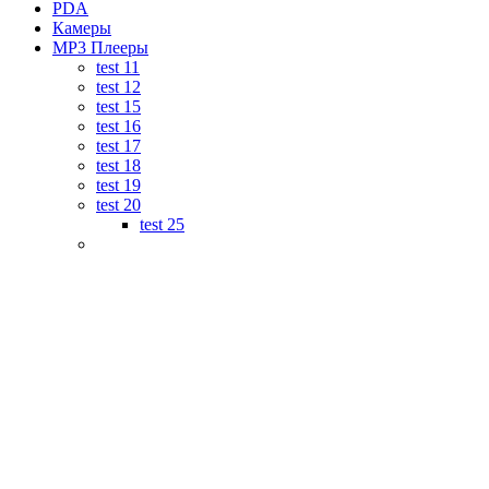
PDA
Камеры
MP3 Плееры
test 11
test 12
test 15
test 16
test 17
test 18
test 19
test 20
test 25