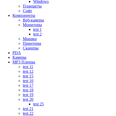
Windows
Планшеты
Софт
Компоненты
Веб-камеры
Мониторы
test 1
test 2
Мышки
Принтеры
Сканеры
PDA
Камеры
MP3 Плееры
test 11
test 12
test 15
test 16
test 17
test 18
test 19
test 20
test 25
test 21
test 22